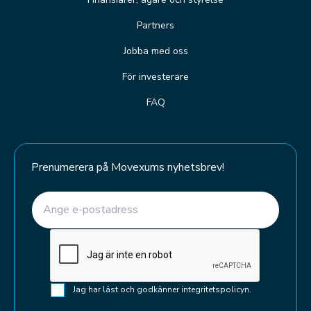
Partners
Jobba med oss
För investerare
FAQ
Prenumerera på Movexums nyhetsbrev!
E-post
(Required)
CAPTCHA
Samtycke
Jag har läst och godkänner integritetspolicyn.
(Required)
(Required)