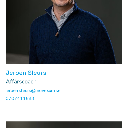
Jeroen Sleurs
Affärscoach
jeroen.sleurs@movexum.se
0707411583