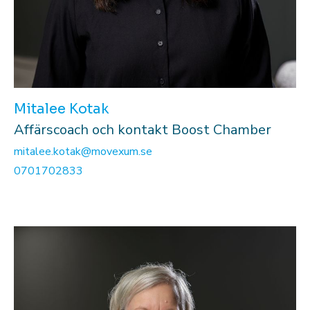
Mitalee Kotak
Affärscoach och kontakt Boost Chamber
mitalee.kotak@movexum.se
0701702833