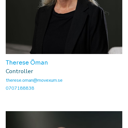
Therese Öman
Controller
therese.oman@movexum.se
0707188838