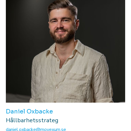
Daniel Oxbacke
Hållbarhetsstrateg
daniel.oxbacke@movexum.se