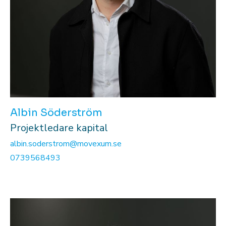
Albin Söderström
Projektledare kapital
albin.soderstrom@movexum.se
0739568493