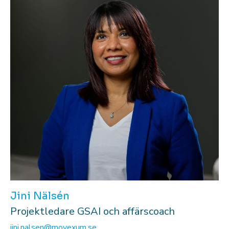
Jini Nälsén
Projektledare GSAI och affärscoach
jini.nalsen@movexum.se