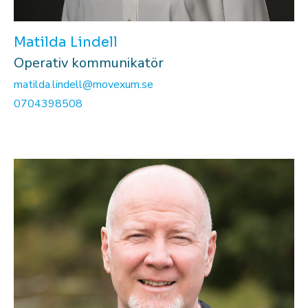
Matilda Lindell
Operativ kommunikatör
matilda.lindell@movexum.se
0704398508