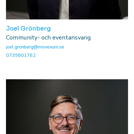
Joel Grönberg
Community- och eventansvarig
joel.gronberg@movexum.se
0739801762