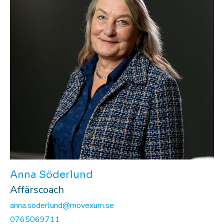
Anna Söderlund
Affärscoach
anna.soderlund@movexum.se
0765069711