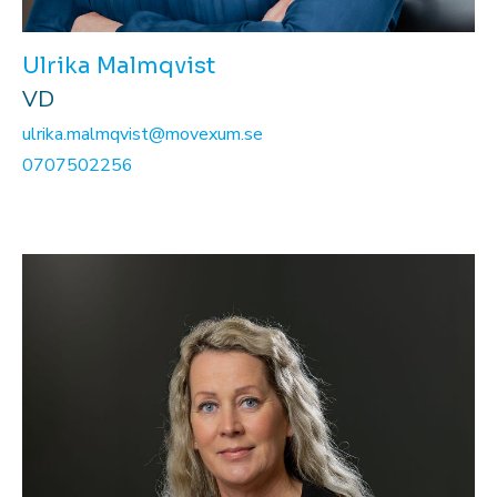
Ulrika Malmqvist
VD
ulrika.malmqvist@movexum.se
0707502256