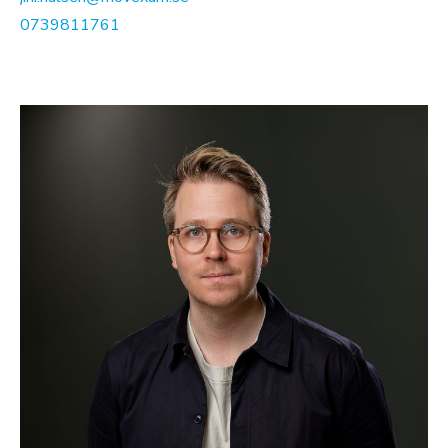
0739811761