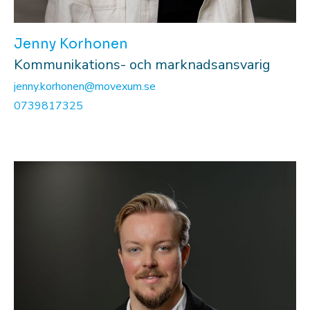
Jenny Korhonen
Kommunikations- och marknadsansvarig
jenny.korhonen@movexum.se
0739817325