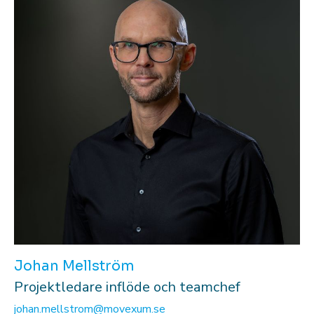
Johan Mellström
Projektledare inflöde och teamchef
johan.mellstrom@movexum.se