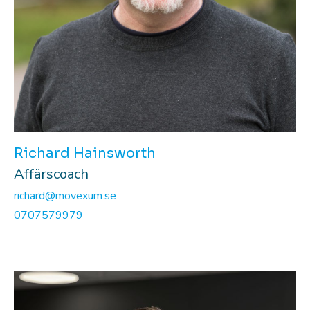
Richard Hainsworth
Affärscoach
richard@movexum.se
0707579979