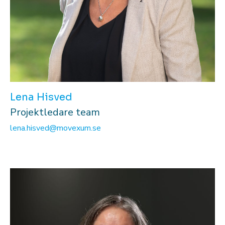
Lena Hisved
Projektledare team
lena.hisved@movexum.se