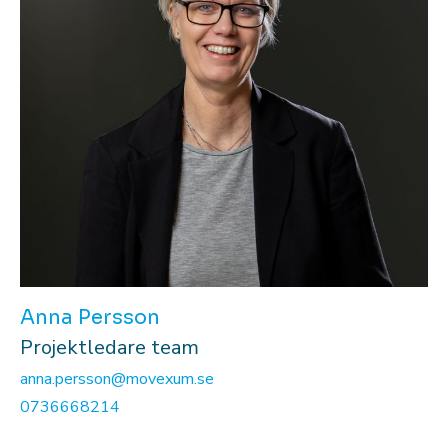
Anna Persson
Projektledare team
anna.persson@movexum.se
0736668214