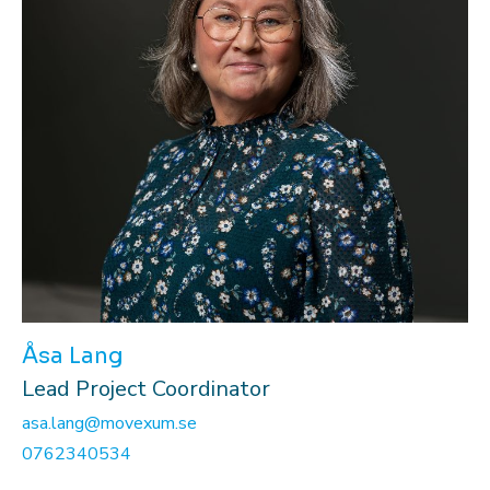
Åsa Lang
Lead Project Coordinator
asa.lang@movexum.se
0762340534