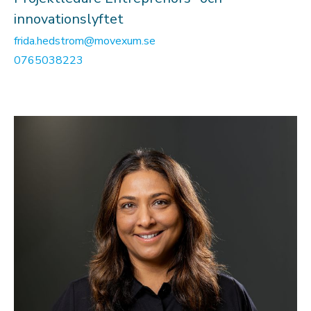
innovationslyftet
frida.hedstrom@movexum.se
0765038223