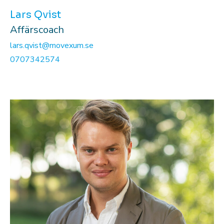
Lars Qvist
Affärscoach
lars.qvist@movexum.se
0707342574