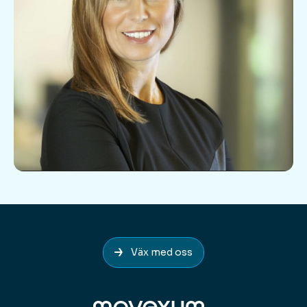
Väx med oss