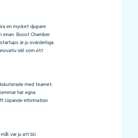
göra en mycket djupare
om innan. Boost Chamber
tartups är ju ovärderliga
nnovativ idé som ett
h diskuterade med teamet.
dlemmar har egna
aft löpande information
ål var ju att bli