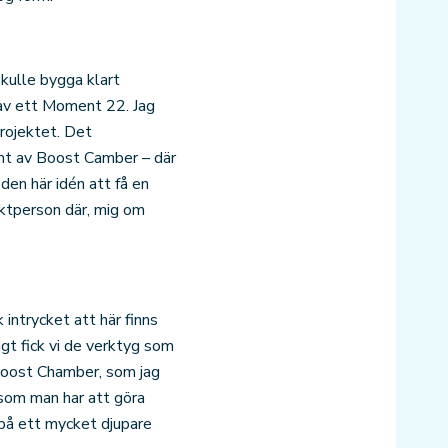
 skulle bygga klart
 av ett Moment 22. Jag
projektet. Det
ant av Boost Camber – där
den här idén att få en
ktperson där, mig om
 intrycket att här finns
ligt fick vi de verktyg som
 Boost Chamber, som jag
r som man har att göra
 på ett mycket djupare