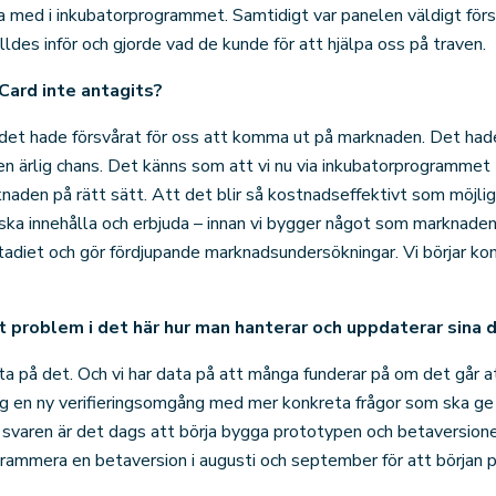
a med i inkubatorprogrammet. Samtidigt var panelen väldigt förs
lldes inför och gjorde vad de kunde för att hjälpa oss på traven.
ard inte antagits?
att det hade försvårat för oss att komma ut på marknaden. Det ha
t en ärlig chans. Det känns som att vi nu via inkubatorprogrammet 
aden på rätt sätt. Att det blir så kostnadseffektivt som möjligt,
ska innehålla och erbjuda – innan vi bygger något som marknaden in
sstadiet och gör fördjupande marknadsundersökningar. Vi börjar kom
at problem i det här hur man hanterar och uppdaterar sina 
data på det. Och vi har data på att många funderar på om det går 
gång en ny verifieringsomgång med mer konkreta frågor som ska ge
de svaren är det dags att börja bygga prototypen och betaversion
ogrammera en betaversion i augusti och september för att början 