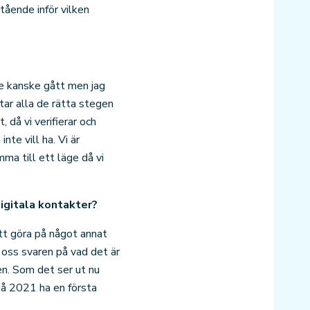
tående inför vilken
de kanske gått men jag
tar alla de rätta stegen
 då vi verifierar och
te vill ha. Vi är
ma till ett läge då vi
digitala kontakter?
att göra på något annat
 oss svaren på vad det är
en. Som det ser ut nu
på 2021 ha en första