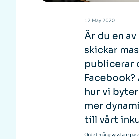
12 May 2020
Är du en av
skickar mass
publicerar 
Facebook? A
hur vi byte
mer dynamis
till vårt i
Ordet mångsysslare passa