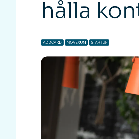
hålla ko
ADDCARD
MOVEXUM
STARTUP