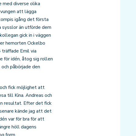
e med diverse olika
 tvungen att lägga
kompis igång det första
a sysslor än utförde dem
 kollegan gick in i väggen
fter hemorten Ockelbo
 träffade Emil via
 för idén, åtog sig rollen
n och påbörjade den
och fick möjlighet att
sa till Kina. Andreas och
 resultat. Efter det fick
 senare kände jag att det
én var för bra för att
ängre höll dagens
og form.