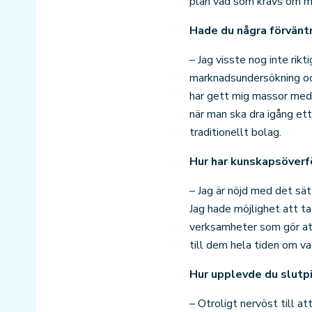
plan vad som krävs om man 
Hade du några förvänt
– Jag visste nog inte rik
marknadsundersökning och
har gett mig massor med 
när man ska dra igång et
traditionellt bolag.
Hur har kunskapsöverfö
– Jag är nöjd med det sät
Jag hade möjlighet att 
verksamheter som gör att 
till dem hela tiden om v
Hur upplevde du slutp
– Otroligt nervöst till a