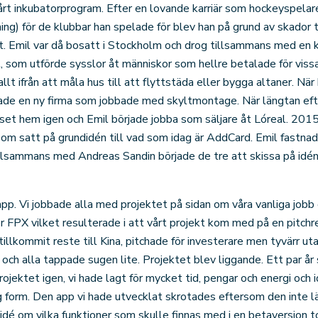
vårt inkubatorprogram. Efter en lovande karriär som hockeyspelar
ning) för de klubbar han spelade för blev han på grund av skador
tt. Emil var då bosatt i Stockholm och drog tillsammans med en 
t, som utförde sysslor åt människor som hellre betalade för viss
lt ifrån att måla hus till att flyttstäda eller bygga altaner. När
tade en ny firma som jobbade med skyltmontage. När längtan e
asset hem igen och Emil började jobba som säljare åt Lóreal. 2015
om satt på grundidén till vad som idag är AddCard. Emil fastnade
llsammans med Andreas Sandin började de tre att skissa på idé
 app. Vi jobbade alla med projektet på sidan om våra vanliga jobb 
r FPX vilket resulterade i att vårt projekt kom med på en pitchre
kommit reste till Kina, pitchade för investerare men tyvärr utan
t och alla tappade sugen lite. Projektet blev liggande. Ett par år
ojektet igen, vi hade lagt för mycket tid, pengar och energi och id
 form. Den app vi hade utvecklat skrotades eftersom den inte l
idé om vilka funktioner som skulle finnas med i en betaversion t