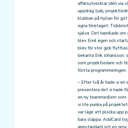
affärsutvecklar idén via 
uppdrag (sälj, projektled
klubban på hyllan för go
egna företaget; Tidsbris
själva. Det handlade om al
blev Emil egen och star
blev för stor gick flyttl
bekanta Erik Johansson, s
som projektledare och ti
första programmeringen.
– Efter två år hade vi en
presentera det vi hade fö
en ny teammedlem som till
vi lite punka på projekte
var läge att plocka upp pr
bara släppa. AddCard tog
appstandard och en grov 