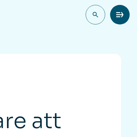
Meny
re att