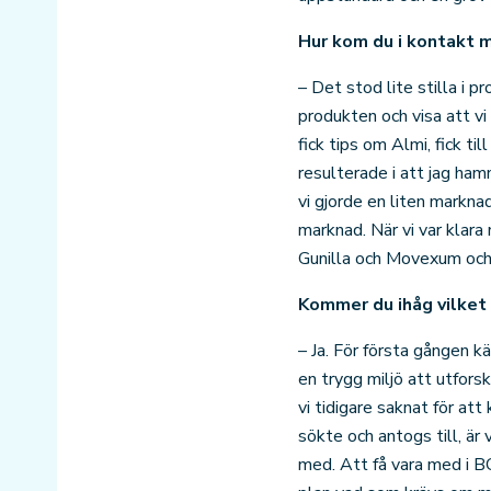
Hur kom du i kontakt
– Det stod lite stilla i p
produkten och visa att v
fick tips om Almi, fick t
resulterade i att jag ha
vi gjorde en liten markna
marknad. När vi var klar
Gunilla och Movexum och
Kommer du ihåg vilket 
– Ja. För första gången kä
en trygg miljö att utforsk
vi tidigare saknat för a
sökte och antogs till, är
med. Att få vara med i B