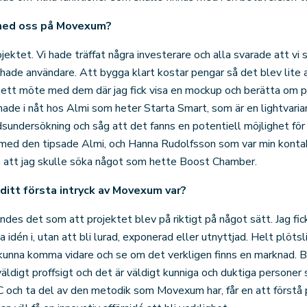
 med oss på Movexum?
rojektet. Vi hade träffat några investerare och alla svarade att vi
i hade användare. Att bygga klart kostar pengar så det blev lite
ill ett möte med dem där jag fick visa en mockup och berätta om 
mnade i nåt hos Almi som heter Starta Smart, som är en lightvari
dsundersökning och såg att det fanns en potentiell möjlighet för 
a med den tipsade Almi, och Hanna Rudolfsson som var min konta
 att jag skulle söka något som hette Boost Chamber.
ditt första intryck av Movexum var?
ndes det som att projektet blev på riktigt på något sätt. Jag fick
a idén i, utan att bli lurad, exponerad eller utnyttjad. Helt plöts
tt kunna komma vidare och se om det verkligen finns en marknad.
 väldigt proffsigt och det är väldigt kunniga och duktiga persone
C och ta del av den metodik som Movexum har, får en att förstå