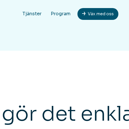
Tjänster
Program
Väx med oss
gör det enkla