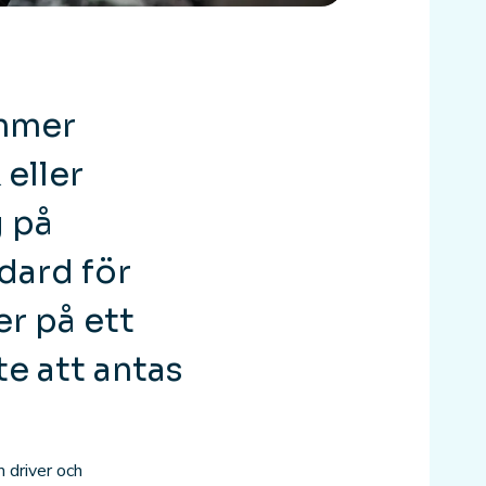
ummer
 eller
g på
dard för
er på ett
te att antas
 driver och