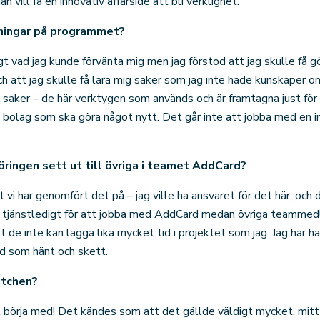
vill få en innovativ affärsidé att bli verklighet.
ningar på programmet?
tigt vad jag kunde förvänta mig men jag förstod att jag skulle få 
 att jag skulle få lära mig saker som jag inte hade kunskaper 
saker – de här verktygen som används och är framtagna just för s
t bolag som ska göra något nytt. Det går inte att jobba med en i
ringen sett ut till övriga i teamet AddCard?
t vi har genomfört det på – jag ville ha ansvaret för det här, oc
ta tjänstledigt för att jobba med AddCard medan övriga teamme
de inte kan lägga lika mycket tid i projektet som jag. Jag har h
ad som hänt och skett.
itchen?
tt börja med! Det kändes som att det gällde väldigt mycket, mitt m