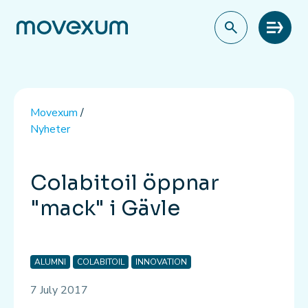
Meny
Movexum
/
Nyheter
Colabitoil öppnar
"mack" i Gävle
ALUMNI
COLABITOIL
INNOVATION
7 July 2017