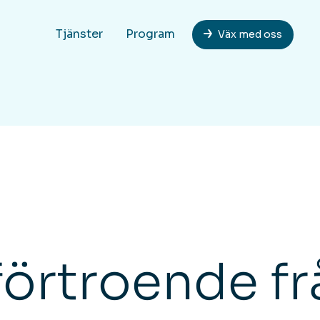
Tjänster
Program
Väx med oss
förtroende fr