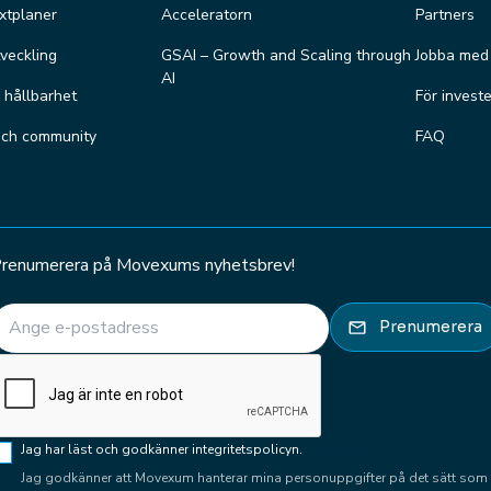
äxtplaner
Acceleratorn
Partners
veckling
GSAI – Growth and Scaling through
Jobba med
AI
r hållbarhet
För invest
och community
FAQ
renumerera på Movexums nyhetsbrev!
E-post
(Required)
Prenumerera
CAPTCHA
Samtycke
Jag har läst och godkänner integritetspolicyn.
(Required)
(Required)
Jag godkänner att Movexum hanterar mina personuppgifter på det sätt som