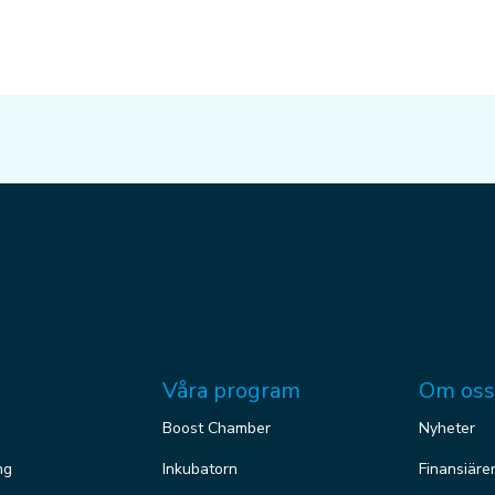
Våra program
Om oss
Boost Chamber
Nyheter
ng
Inkubatorn
Finansiäre