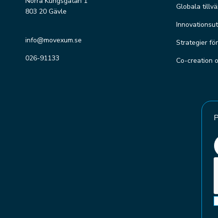
Norra Kungsgatan 1
Globala tillv
803 20 Gävle
Innovationsut
info@movexum.se
Strategier fö
026-91133
Co-creation 
P