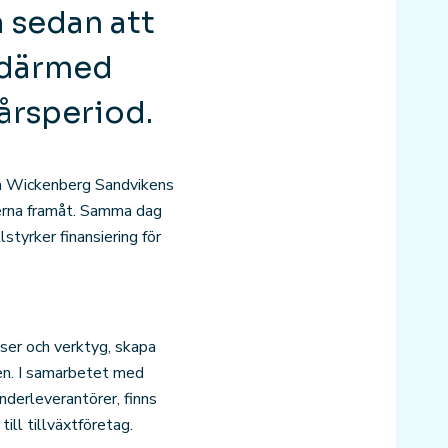
 sedan att
 därmed
aårsperiod.
n Wickenberg Sandvikens
rna framåt. Samma dag
yrker finansiering för
ser och verktyg, skapa
ken. I samarbetet med
nderleverantörer, finns
ill tillväxtföretag.