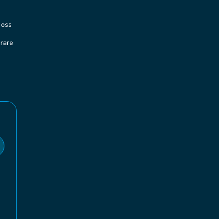
 oss
erare