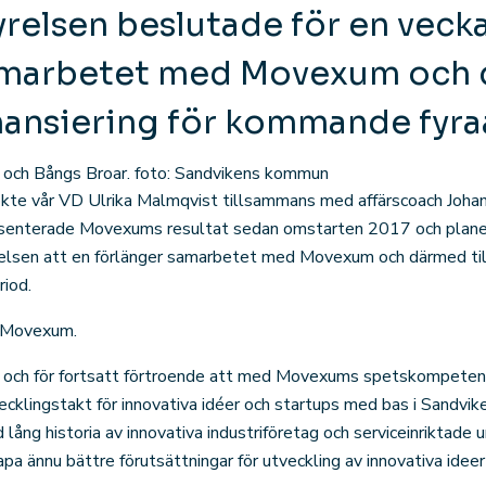
elsen beslutade för en vecka
amarbetet med Movexum och
finansiering för kommande fyr
n och Bångs Broar. foto: Sandvikens kommun
te vår VD Ulrika Malmqvist tillsammans med affärscoach Joha
senterade Movexums resultat sedan omstarten 2017 och plane
en att en förlänger samarbetet med Movexum och därmed tillst
iod.
å Movexum.
et och för fortsatt förtroende att med Movexums spetskompeten
ecklingstakt för innovativa idéer och startups med bas i Sandvi
ng historia av innovativa industriföretag och serviceinriktade u
pa ännu bättre förutsättningar för utveckling av innovativa ideer t