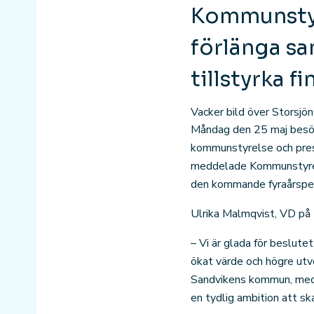
Kommunstyr
förlänga s
tillstyrka 
Vacker bild över Storsjö
Måndag den 25 maj besök
kommunstyrelse och pre
meddelade Kommunstyrels
den kommande fyraårsper
Ulrika Malmqvist, VD p
– Vi är glada för beslut
ökat värde och högre utv
Sandvikens kommun, med lå
en tydlig ambition att ska