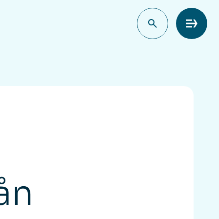
Meny
ån