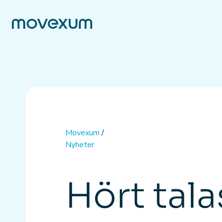
Movexum
/
Nyheter
Hört tal