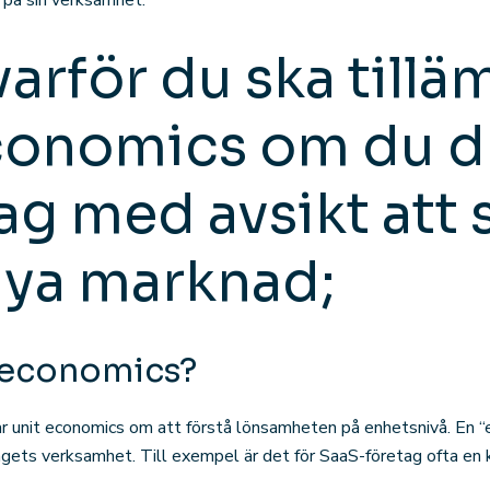
 på sin verksamhet.
varför du ska till
conomics om du d
ag med avsikt att 
nya marknad;
t economics?
ar unit economics om att förstå lönsamheten på enhetsnivå. En “e
gets verksamhet. Till exempel är det för SaaS-företag ofta en 