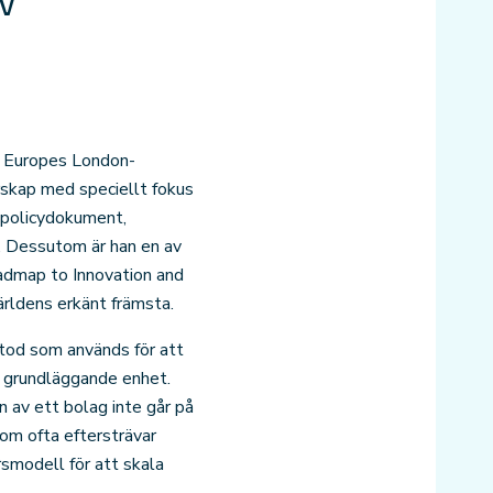
v
CP Europes London-
rskap med speciellt fokus
, policydokument,
r. Dessutom är han en av
admap to Innovation and
ärldens erkänt främsta.
tod som används för att
ss grundläggande enhet.
n av ett bolag inte går på
som ofta eftersträvar
rsmodell för att skala