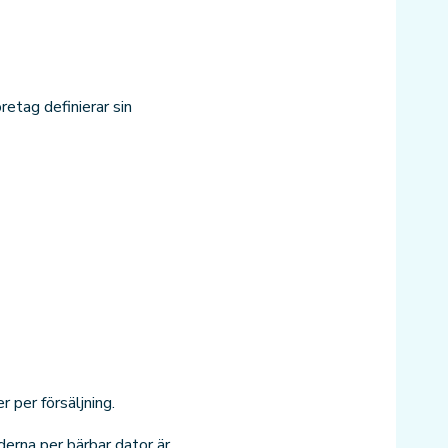
retag definierar sin
 per försäljning.
erna per bärbar dator är