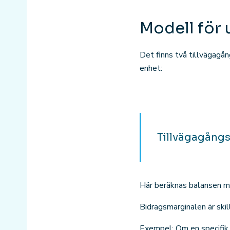
Modell för 
Det finns två tillvägagån
enhet:
Tillvägagångss
Här beräknas balansen me
Bidragsmarginalen är skil
Exempel: Om en specifik 