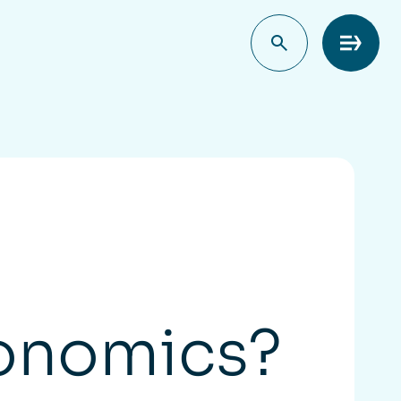
Meny
conomics?