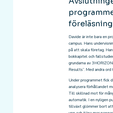
Avslutninge
programmet
föreläsning
Davide är inte bara en p
campus. Hans undervisnin
på att skala företag. Han
bokkapitel och fallstudi
grundarna av 3HORIZONS o
Results”. Med andra ord 
Under programmet fick de
analysera förhållandet me
Till skillnad mot för mån
automatik. I en nyligen p
tillväxt glömmer bort att