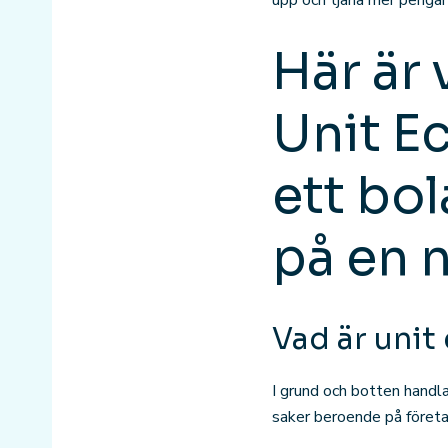
upp och tjäna mer pengar
Här är 
Unit E
ett bol
på en 
Vad är uni
I grund och botten handl
saker beroende på företa