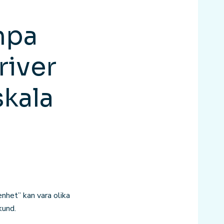
ämpa
river
skala
nhet” kan vara olika
kund.