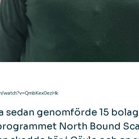
com/watch?v=QmbKex0ezHk
a sedan genomförde 15 bolag 
 programmet North Bound Sca