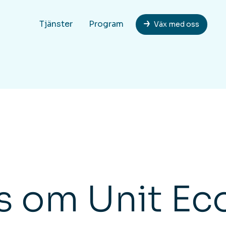
Tjänster
Program
Väx med oss
as om Unit E