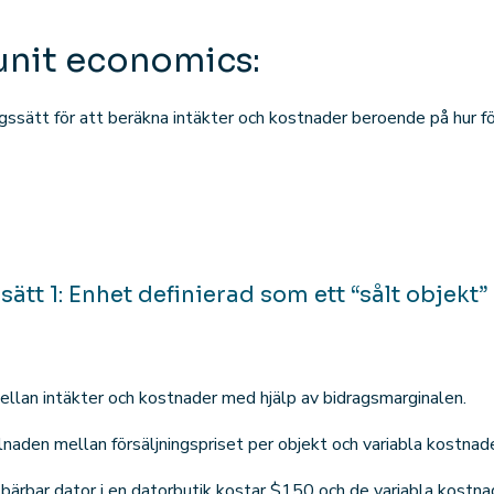
unit economics:
gssätt för att beräkna intäkter och kostnader beroende på hur fö
ätt 1: Enhet definierad som ett “sålt objekt”
llan intäkter och kostnader med hjälp av bidragsmarginalen.
lnaden mellan försäljningspriset per objekt och variabla kostnader
bärbar dator i en datorbutik kostar $150 och de variabla kostnad