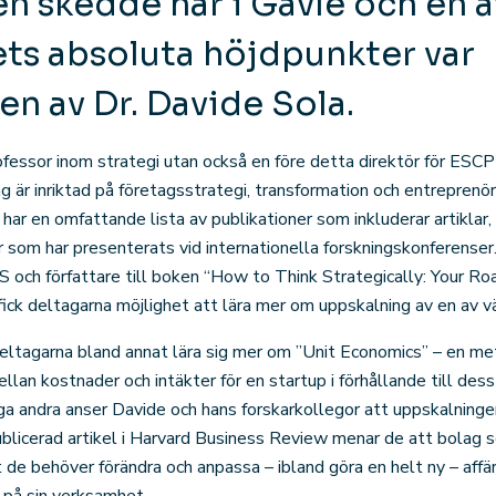
n skedde här i Gävle och en a
s absoluta höjdpunkter var
en av Dr. Davide Sola.
rofessor inom strategi utan också en före detta direktör för ES
g är inriktad på företagsstrategi, transformation och entreprenö
 har en omfattande lista av publikationer som inkluderar artiklar
er som har presenterats vid internationella forskningskonferense
ch författare till boken “How to Think Strategically: Your Ro
fick deltagarna möjlighet att lära mer om uppskalning av en av v
ltagarna bland annat lära sig mer om ”Unit Economics” – en me
llan kostnader och intäkter för en startup i förhållande till de
ga andra anser Davide och hans forskarkollegor att uppskalninge
ublicerad artikel i Harvard Business Review menar de att bolag 
 de behöver förändra och anpassa – ibland göra en helt ny – affä