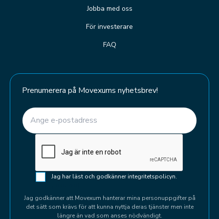
Jobba med oss
För investerare
FAQ
Prenumerera på Movexums nyhetsbrev!
E-post
(Required)
CAPTCHA
Samtycke
Jag har läst och godkänner integritetspolicyn.
(Required)
(Required)
Jag godkänner att Movexum hanterar mina personuppgifter på
det sätt som krävs för att kunna nyttja deras tjänster men inte
längre än vad som anses nödvändigt.