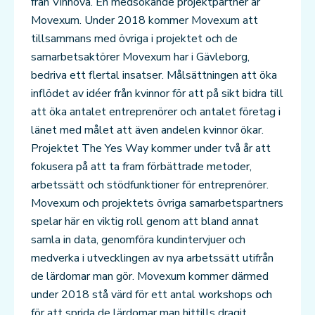
från Vinnova. En medsökande projektpartner är
Movexum. Under 2018 kommer Movexum att
tillsammans med övriga i projektet och de
samarbetsaktörer Movexum har i Gävleborg,
bedriva ett flertal insatser. Målsättningen att öka
inflödet av idéer från kvinnor för att på sikt bidra till
att öka antalet entreprenörer och antalet företag i
länet med målet att även andelen kvinnor ökar.
Projektet The Yes Way kommer under två år att
fokusera på att ta fram förbättrade metoder,
arbetssätt och stödfunktioner för entreprenörer.
Movexum och projektets övriga samarbetspartners
spelar här en viktig roll genom att bland annat
samla in data, genomföra kundintervjuer och
medverka i utvecklingen av nya arbetssätt utifrån
de lärdomar man gör. Movexum kommer därmed
under 2018 stå värd för ett antal workshops och
för att sprida de lärdomar man hittills dragit.