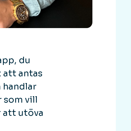
app, du
 att antas
n handlar
 som vill
r att utöva