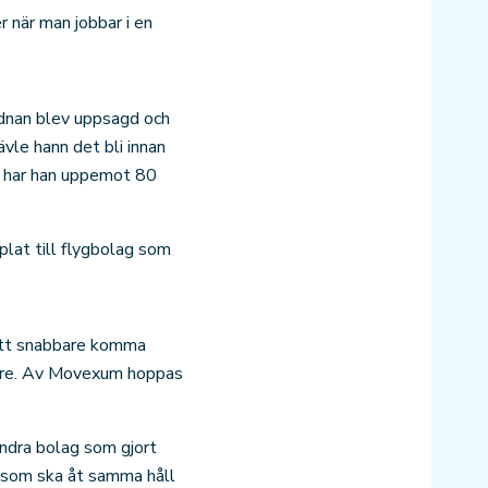
r när man jobbar i en
Adnan blev uppsagd och
vle hann det bli innan
ag har han uppemot 80
plat till flygbolag som
 att snabbare komma
nklare. Av Movexum hoppas
andra bolag som gjort
h som ska åt samma håll