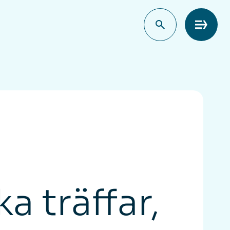
Meny
ka träffar,