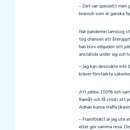
– Det var speciellt men g
bransch som är ganska fyr
När pandemin lamslog sto
tog chansen att återuppt
han blev erbjuden sitt jo
anställda under sig och 
– Jag kan dessvärre inte
kräver förstärkta säkerhet
Att jobba 100% och samti
framåt och få stöd i att 
Adnan kunna träffa likasi
– Framförallt är jag ute 
eller gör samma resa. De