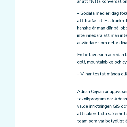
är att flytta konversation
– Sociala medier idag fo
att träffas irl. Ett konk
kanske är man där på jobb
inte innebära att man in
användare som delar dina
En betaversion är redan 
golf, mountainbike och cyk
– Vi har testat många oli
Adnan Cejvan är uppvuxe
teknikprogram där Adnan d
valde inriktningen GIS 
att säkerställa säkerhet
team som var betydligt ä