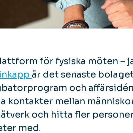
plattform för fysiska möten – j
inkapp
är det senaste bolaget
nkubatorprogram och affärsidé
a kontakter mellan människor
nätverk och hitta fler persone
teter med.