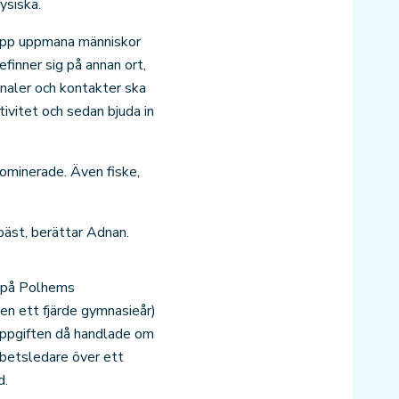
ysiska.
nkapp uppmana människor
finner sig på annan ort,
analer och kontakter ska
ivitet och sedan bjuda in
dominerade. Även fiske,
bäst, berättar Adnan.
s på Polhems
en ett fjärde gymnasieår)
Uppgiften då handlade om
rbetsledare över ett
d.