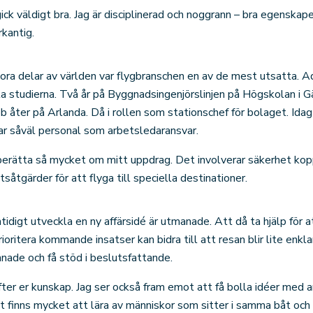
ick väldigt bra. Jag är disciplinerad och noggrann – bra egenskape
kantig.
ra delar av världen var flygbranschen en av de mest utsatta. 
a studierna. Två år på Byggnadsingenjörslinjen på Högskolan i Gä
bb åter på Arlanda. Då i rollen som stationschef för bolaget. Id
har såväl personal som arbetsledaransvar.
 berätta så mycket om mitt uppdrag. Det involverar säkerhet kop
såtgärder för att flyga till speciella destinationer.
digt utveckla en ny affärsidé är utmanade. Att då ta hjälp för
prioritera kommande insatser kan bidra till att resan blir lite e
nnade och få stöd i beslutsfattande.
efter er kunskap. Jag ser också fram emot att få bolla idéer med 
t finns mycket att lära av människor som sitter i samma båt oc