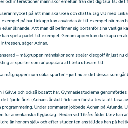
er och interaktioner människor emellan från det digitala till det f
kuserar mycket på att man ska likea och chatta. Jag vill med Li
ret exempel på hur Linkapp kan användas är till exempel när man be
 eller liknande. Att man då befinner sig bortanför sina vanliga k
te kan spela padel till exempel. Genom appen kan du skapa en akt
 intressen, säger Adnan.
lanserad – målgruppen människor som spelar discgolf är just nu 
ling är sporter som är populära att leta utövare till.
ka målgrupper inom olika sporter – just nu är det dessa som går 
n i Gävle och också bosatt här. Gymnasiestudierna genomförde
et fjärde året (Adnans årskull fick som första testa att läsa äv
och programmering. Under sommaren jobbade Adnan på Arlanda. 
en för amerikanska flygbolag. Redan vid 18-års ålder blev han a
ldre än honom själv och efter studenten anställdes han på helti