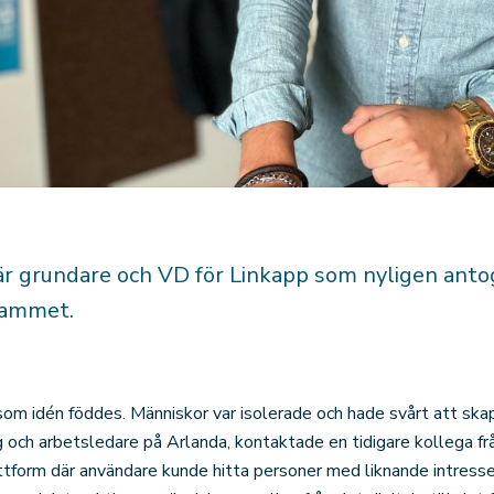
r grundare och VD för Linkapp som nyligen antog
rammet.
om idén föddes. Människor var isolerade och hade svårt att ska
g och arbetsledare på Arlanda, kontaktade en tidigare kollega f
ttform där användare kunde hitta personer med liknande intresse