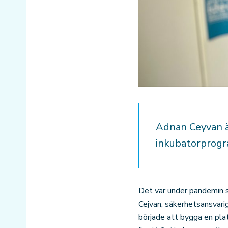
Adnan Ceyvan ä
inkubatorprog
Det var under pandemin s
Cejvan, säkerhetsansvari
började att bygga en pla