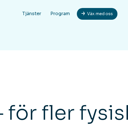
Tjänster
Program
Väx med oss
för fler fysis