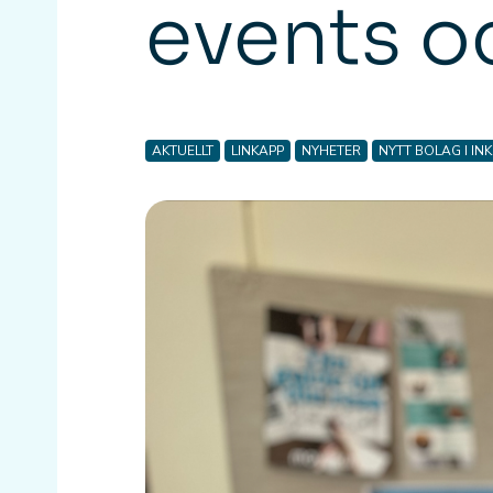
events oc
AKTUELLT
LINKAPP
NYHETER
NYTT BOLAG I I