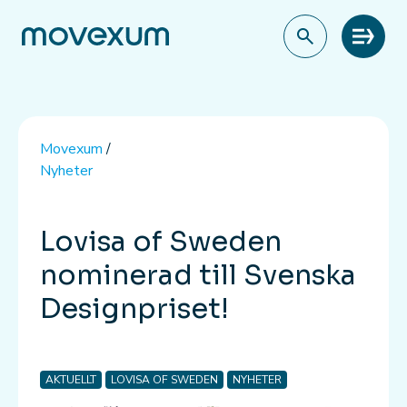
Meny
Movexum
/
Nyheter
Lovisa of Sweden
nominerad till Svenska
Designpriset!
AKTUELLT
LOVISA OF SWEDEN
NYHETER