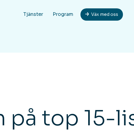
Tjänster
Program
Väx med oss
på top 15-li