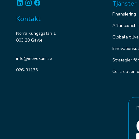
Linkedin
Instagram
Facebook
Tjänster
Finansiering
Kontakt
Affärscoachi
Norra Kungsgatan 1
Globala tillv
803 20 Gävle
Innovationsut
info@movexum.se
Strategier fö
026-91133
Co-creation 
P