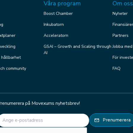
Våra program
Om oss
Boost Chamber
Nyheter
ng
Inkubatorn
Finansiäre
äxtplaner
Acceleratorn
Partners
veckling
GSAI – Growth and Scaling through
Jobba med
AI
r hållbarhet
För invest
och community
FAQ
renumerera på Movexums nyhetsbrev!
E-post
(Required)
Prenumerera
CAPTCHA