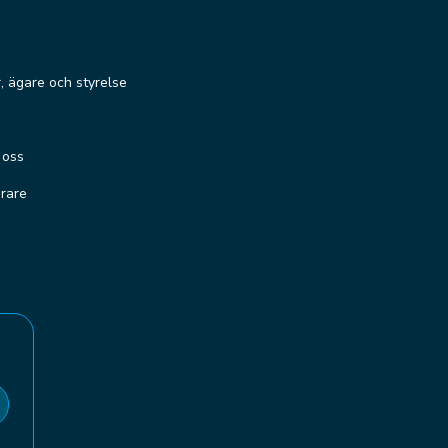
r, ägare och styrelse
 oss
erare