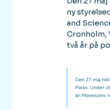
Den 27 maj 
ny styrelse
and Scienc
Cronholm, V
två år på p
Den 27 maj höl
Parks. Under s
än Movexums V