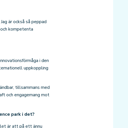
 Jag är också så peppad
de och kompetenta
 innovationsförmåga i den
nternationell uppkoppling
nvändbar, tillsammans med
 kraft och engagemang mot
ence park i det?
et är att på ett ännu