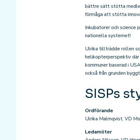
bättre sätt stötta medle
förmåga att stötta innova
Inkubatorer och science pa
nationella systemet!
Ulrika tillträdde rollen
helikopterperspektiv där
kommuner baserad i USA f
också från grunden byggt 
SISPs st
Ordförande
Ulrika Malmqvist, VD M
Ledamöter