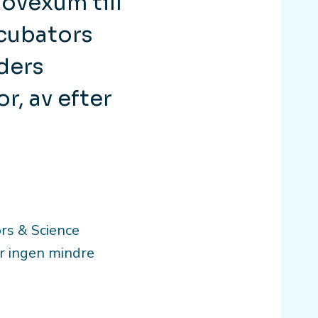
Movexum till
ncubators
ders
r, av efter
rs & Science
r ingen mindre