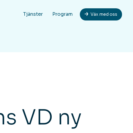
Tjänster
Program
Väx med oss
s VD ny