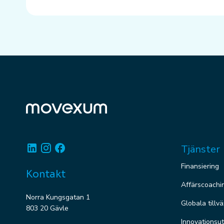
Linkedin
Instagram
Facebook
Tjänster
Finansiering
Kontakt
Affärscoachi
Norra Kungsgatan 1
Globala tillv
803 20 Gävle
Innovationsut