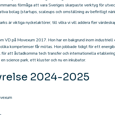
mmarnas förmåga att vara Sveriges skarpaste verktyg för utveck
tiva bolag (startups, scaleups och omställning av befintligt närin
rks är viktiga nyckelaktörer, till vilka vi vill addera fler värdes
 som VD på Movexum 2017. Hon har en bakgrund inom industriell 
 olika kompetenser får mötas. Hon jobbade tidigt för ett energi
ör att åstadkomma tech transfer och internationella etablering
en science park, ett kluster och nu en inkubator.
yrelse 2024-2025
ovexum