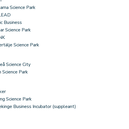
n
arna Science Park
 LEAD
ic Business
ar Science Park
INK
rtälje Science Park
eå Science City
n Science Park
ker
ng Science Park
kinge Business Incubator (suppleant)