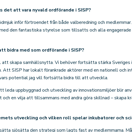
ns det att vara nyvald ordförande i SISP?
h ödmjuk inför förtroendet från både valberedning och medlemmar.
a med den fantastiska styrelse som tillsatts och alla engagera
att bidra med som ordförande i SISP?
till att skapa samhällsnytta. Vi behöver fortsätta stärka Sveriges
. Att SISP har lokalt förankrade aktörer med en nationell och i
vars potential jag vill fortsätta bidra till att utveckla.
att leda uppbyggnad och utveckling av innovationsmiljöer blir a
et och en vilja att tillsammans med andra göra skillnad – skapa
mets utveckling och vilken roll spelar inkubatorer och sci
rtsätta sjösätta den strategi som lagts fast av medlemmarna. Mål