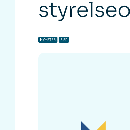
styrelseo
NYHETER
SISP