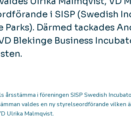
valdes Ulrika Malmqvist, VD 
ordförande i SISP (Swedish I
e Parks). Därmed tackades An
D Blekinge Business Incubato
osten.
ls årsstämma i föreningen SISP Swedish Incubato
tämman valdes en ny styrelseordförande vilken ä
D Ulrika Malmqvist.