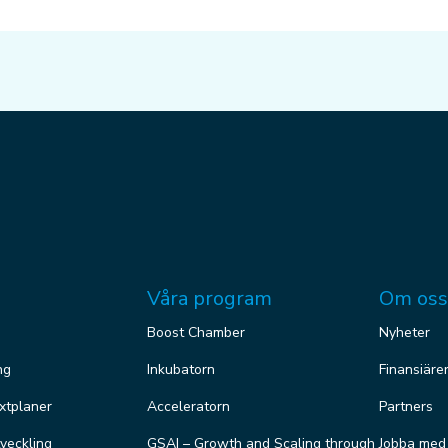
Våra program
Om oss
Boost Chamber
Nyheter
ng
Inkubatorn
Finansiäre
äxtplaner
Acceleratorn
Partners
veckling
GSAI – Growth and Scaling through
Jobba med