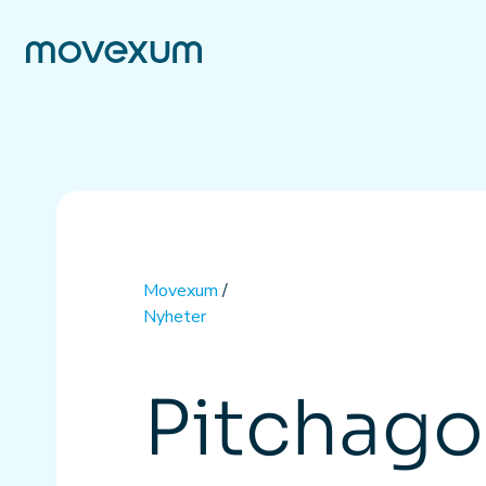
Movexum
/
Nyheter
Pitchagon