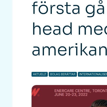
första g
head med
amerikan
AKTUELLT
BOLAG BERÄTTAR
INTERNATIONALISE