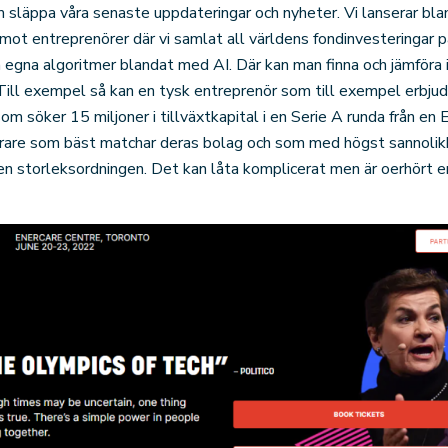
släppa våra senaste uppdateringar och nyheter. Vi lanserar bla
 mot entreprenörer där vi samlat all världens fondinvesteringar 
 egna algoritmer blandat med AI. Där kan man finna och jämföra i
. Till exempel så kan en tysk entreprenör som till exempel erbjud
om söker 15 miljoner i tillväxtkapital i en Serie A runda från en 
terare som bäst matchar deras bolag och som med högst sannolikh
den storleksordningen. Det kan låta komplicerat men är oerhört e