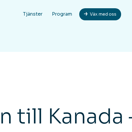
Tjänster
Program
Väx med oss
 till Kanada 