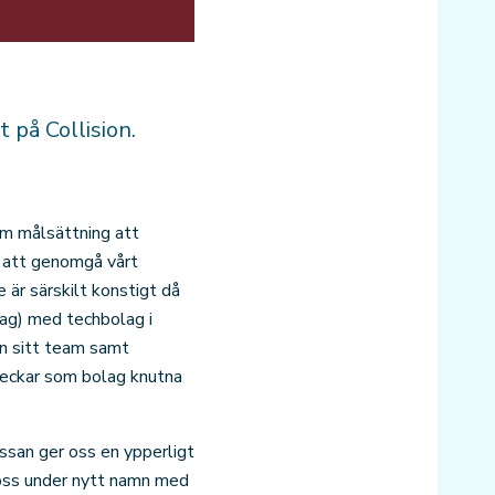
 på Collision.
om målsättning att
et att genomgå vårt
e är särskilt konstigt då
ag) med techbolag i
ån sitt team samt
heckar som bolag knutna
ssan ger oss en ypperligt
 oss under nytt namn med