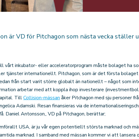
n är VD för Pitchagon som nästa vecka ställer ut
till vårt inkubator- eller acceleratorprogram måste bolaget ha s
ler tjänster internationellt. Pitchagon, som är det första bolag
edan från start varit större globalt än nationellt – något som int
mation arbetar med att koppla ihop investerare (investmentbol
apital. Till
Collision-mässan
åker Pitchagon med sju personer fr
elica Adamski. Resan finansieras via de internationaliseringsc
t få. Daniel Antonsson,, VD på Pitchagon, berättar;
amförallt USA, är ju vår egen potentiellt största marknad och mä
framtida marknad. I samband med mässan kommer vi att lansera