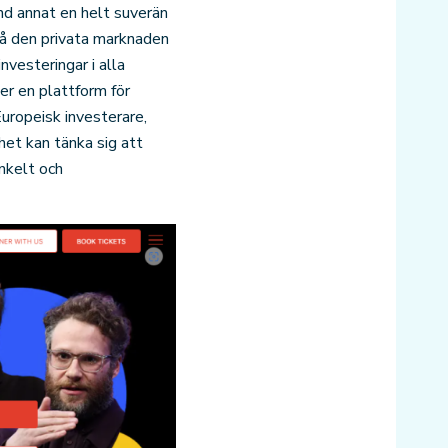
nd annat en helt suverän
på den privata marknaden
nvesteringar i alla
er en plattform för
Europeisk investerare,
et kan tänka sig att
nkelt och