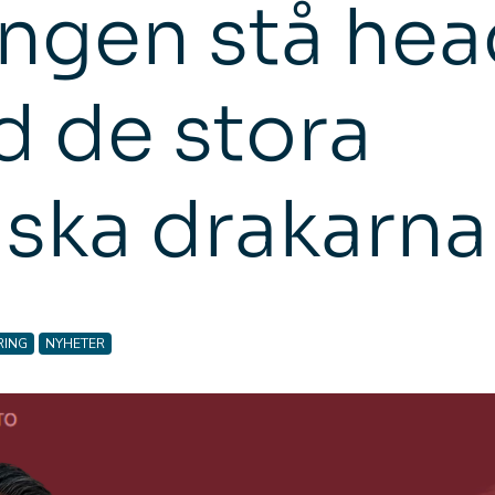
ången stå hea
 de stora
ska drakarna
RING
NYHETER