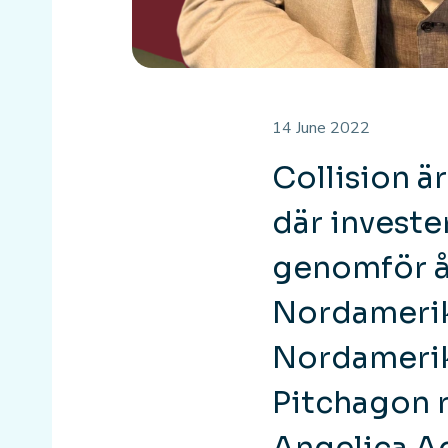
14 June 2022
Collision ä
där invest
genomför å
Nordamerik
Nordamerik
Pitchagon r