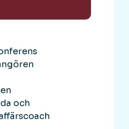
konferens
rangören
den
ada och
 affärscoach