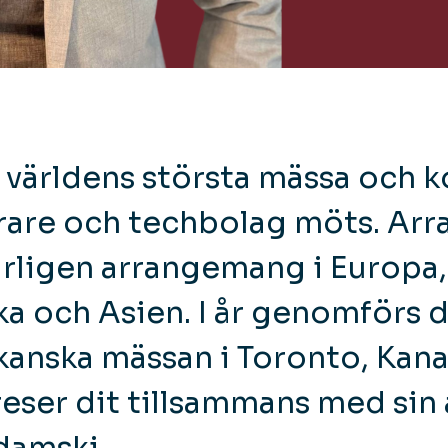
r världens största mässa och 
erare och techbolag möts. Ar
rligen arrangemang i Europa,
a och Asien. I år genomförs 
anska mässan i Toronto, Kan
eser dit tillsammans med sin