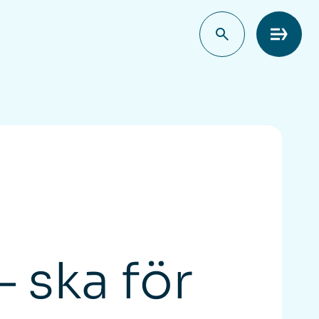
Meny
– ska för