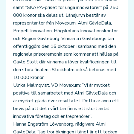
samt ”SKAPA-priset för unga innovatörer” på 250
000 kronor ska delas ut. Länsjuryn består av
representanter från Movexum, Almi GävleDala,
Propell Innovation, Högskolans Innovationskontor
och Region Gävleborg. Vinnarna i Gävleborgs län
offentliggörs den 16 oktober i samband med den
regionala prisceremonin som kommer att hållas på
Gävle Slott där vinnarna utöver kvalificeringen till
den stora finalen i Stockholm också belönas med
10 000 kronor.
Ulrika Malmqvist, VD Movexum: ”Vi är mycket
positiva till samarbetet med Almi GävleDala och
är mycket glada över resultatet. Detta är ännu ett
bevis på att det i vårt län finns ett stort antal
innovativa företag och entreprenörer”.
Hanna Engström Löwenborg, rådgivare Almi
GävleDala: ”Jag tror ökningen i länet är ett tecken