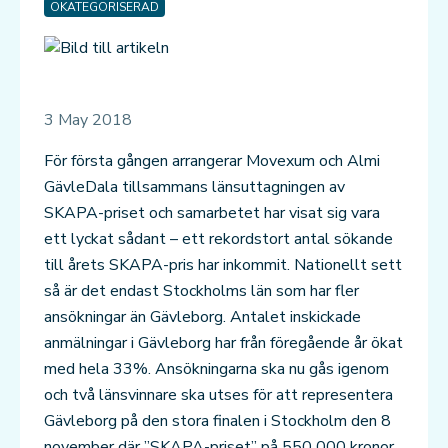
OKATEGORISERAD
3 May 2018
För första gången arrangerar Movexum och Almi
GävleDala tillsammans länsuttagningen av
SKAPA-priset och samarbetet har visat sig vara
ett lyckat sådant – ett rekordstort antal sökande
till årets SKAPA-pris har inkommit. Nationellt sett
så är det endast Stockholms län som har fler
ansökningar än Gävleborg. Antalet inskickade
anmälningar i Gävleborg har från föregående år ökat
med hela 33%. Ansökningarna ska nu gås igenom
och två länsvinnare ska utses för att representera
Gävleborg på den stora finalen i Stockholm den 8
november där ”SKAPA-priset” på 550 000 kronor