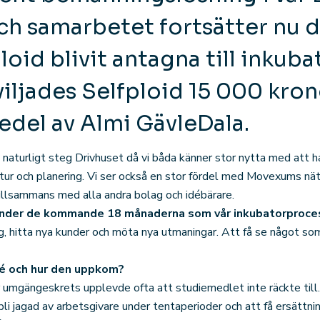
h samarbetet fortsätter nu d
loid blivit antagna till inkuba
iljades Selfploid 15 000 kron
del av Almi GävleDala.
turligt steg Drivhuset då vi båda känner stor nytta med att h
uktur och planering. Vi ser också en stor fördel med Movexums n
llsammans med alla andra bolag och idébärare.
under de kommande 18 månaderna som vår inkubatorproce
g, hitta nya kunder och möta nya utmaningar. Att få se något som
dé och hur den uppkom?
 umgängeskrets upplevde ofta att studiemedlet inte räckte till.
 bli jagad av arbetsgivare under tentaperioder och att få ersättn