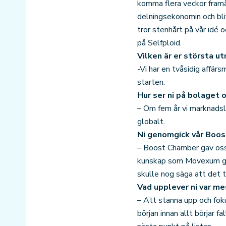
komma flera veckor framå
delningsekonomin och bliv
tror stenhårt på vår idé 
på Selfploid.
Vilken är er största u
-Vi har en tvåsidig affärs
starten.
Hur ser ni på bolaget 
– Om fem år vi marknadsl
globalt.
Ni genomgick vår Boost
– Boost Chamber gav oss 
kunskap som Movexum gav v
skulle nog säga att det t
Vad upplever ni var 
– Att stanna upp och foku
början innan allt börjar fa