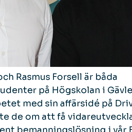
ch Rasmus Forsell är båda
tudenter på Högskolan i Gävl
etet med sin affärsidé på Driv
te de om att få vidareutveckl
ent bemanningslösning i vår 