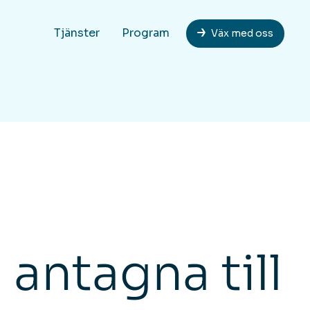
Tjänster
Program
Väx med oss
 antagna till