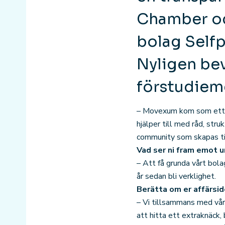
Chamber oc
bolag Selfp
Nyligen bev
förstudieme
– Movexum kom som ett na
hjälper till med råd, str
community som skapas ti
Vad ser ni fram emot 
– Att få grunda vårt bola
år sedan bli verklighet.
Berätta om er affärsi
– Vi tillsammans med vår
att hitta ett extraknäck,