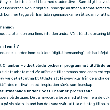
t synkade inte särskilt bra med studentlivet. Samtidigt har vi o
it inspirerade av hur digitala lösningar alltmer automatiserar tra
och kommer lägga vår framtida ingenjörsexamen åt sidan för att sat
tmaning?
modell, utan den ena finns inte den andra. Vår största utmaning bl
om fem år?
edande i norden inom sektorn “digital bemanning” och har börja
 Chamber – vilket värde tycker ni programmet tillförde er
tid att arbeta med vår affärsidé tillsammans med andra entrepr
ar det ett utmärkt tillfälle att få synvinklar från de andra del
illfördes motivation och inspiration såväl som kunskap.
mest utmanande under Boost Chamber-processen?
sera på detaljer. Det är mycket arbete med att verifiera de olika 
lla på sin plats. Ibland kan det vara svårt att ta ett steg tillbaka, 