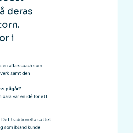
å deras
torn.
or i
a en affärscoach som
ätverk samt den
ss pågår?
 bara var en idé för ett
 Det traditionella sättet
ing som ibland kunde