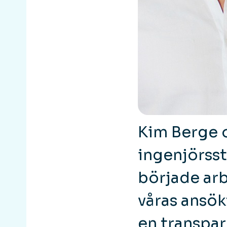
Kim Berge o
ingenjörss
började arb
våras ansök
en transpar