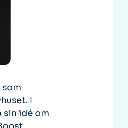
e som
huset. I
a sin idé om
Boost