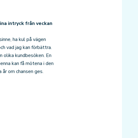
ina intryck från veckan
sinne, ha kul på vägen
ch vad jag kan förbättra.
em olika kundbesöken. En
n denna kan få mötena i den
ta år om chansen ges.