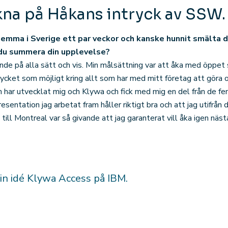
ikna på Håkans intryck av SSW.
 hemma i Sverige ett par veckor och kanske hunnit smälta d
 du summera din upplevelse?
nde på alla sätt och vis. Min målsättning var att åka med öppet 
ycket som möjligt kring allt som har med mitt företag att göra o
 har utvecklat mig och Klywa och fick med mig en del från de f
presentation jag arbetat fram håller riktigt bra och att jag utifrå
n till Montreal var så givande att jag garanterat vill åka igen näs
in idé Klywa Access på IBM.