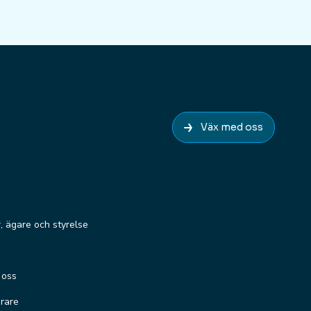
Väx med oss
r, ägare och styrelse
 oss
erare