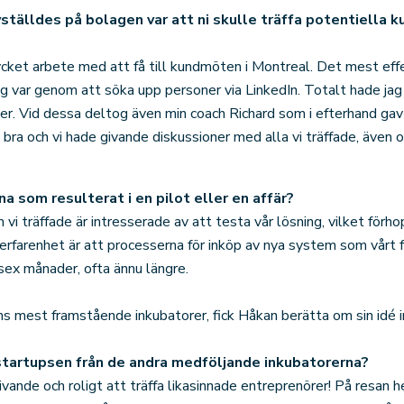
ställdes på bolagen var att ni skulle träffa potentiella k
mycket arbete med att få till kundmöten i Montreal. Det mest effe
ig var genom att söka upp personer via LinkedIn. Totalt hade j
her. Vid dessa deltog även min coach Richard som i efterhand gav 
ra och vi hade givande diskussioner med alla vi träffade, även o
a som resulterat i en pilot eller en affär?
vi träffade är intresserade av att testa vår lösning, vilket för
erfarenhet är att processerna för inköp av nya system som vårt f
 sex månader, ofta ännu längre.
s mest framstående inkubatorer, fick Håkan berätta om sin idé 
 startupsen från de andra medföljande inkubatorerna?
ivande och roligt att träffa likasinnade entreprenörer! På resan 