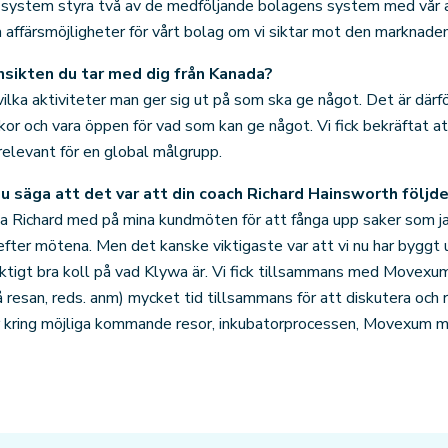
t system styra två av de medföljande bolagens system med vår 
 affärsmöjligheter för vårt bolag om vi siktar mot den marknaden
insikten du tar med dig från Kanada?
vilka aktiviteter man ger sig ut på som ska ge något. Det är därfö
r och vara öppen för vad som kan ge något. Vi fick bekräftat at
 relevant för en global målgrupp.
du säga att det var att din coach Richard Hainsworth följd
 ha Richard med på mina kundmöten för att fånga upp saker som j
ter mötena. Men det kanske viktigaste var att vi nu har byggt u
 riktigt bra koll på vad Klywa är. Vi fick tillsammans med Move
resan, reds. anm) mycket tid tillsammans för att diskutera och r
ar kring möjliga kommande resor, inkubatorprocessen, Movexum 