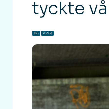
tyckte vå
IBO
KLYWA