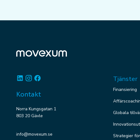
Linkedin
Instagram
Facebook
Tjänster
Finansiering
Kontakt
Affärscoachi
Norra Kungsgatan 1
Globala tillv
803 20 Gävle
Innovationsut
info@movexum.se
Strategier fö