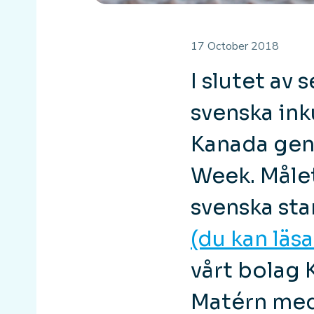
17 October 2018
I slutet av
svenska ink
Kanada gen
Week. Målet
svenska st
(du kan läs
vårt bolag
Matérn med