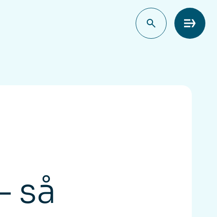
Meny
– så