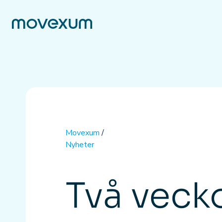
Movexum
/
Nyheter
Två veck