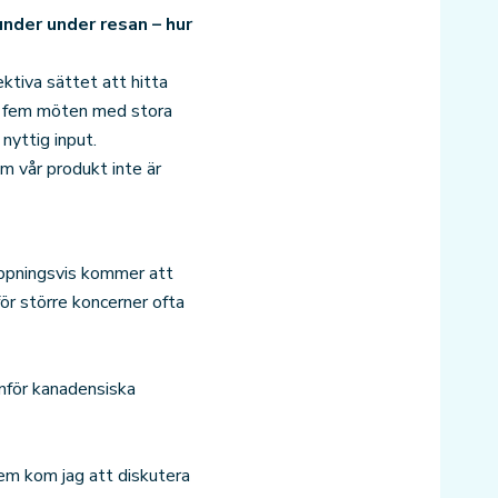
under under resan – hur
ktiva sättet att hitta
ag fem möten med stora
nyttig input.
m vår produkt inte är
hoppningsvis kommer att
ör större koncerner ofta
inför kanadensiska
hem kom jag att diskutera