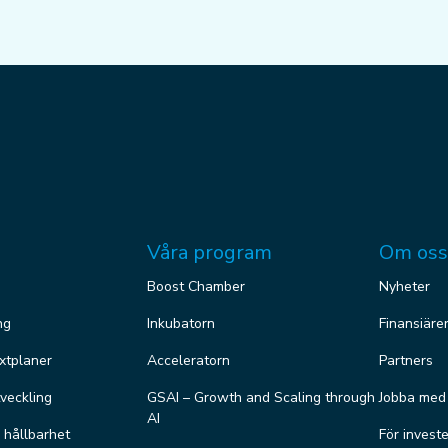
Våra program
Om oss
Boost Chamber
Nyheter
ng
Inkubatorn
Finansiäre
äxtplaner
Acceleratorn
Partners
veckling
GSAI – Growth and Scaling through
Jobba med
AI
r hållbarhet
För invest