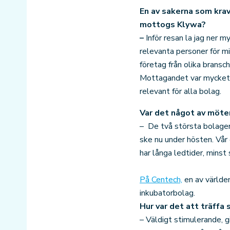
En av sakerna som krav
mottogs Klywa?
–
Inför resan la jag ner 
relevanta personer för m
företag från olika bransc
Mottagandet var mycket b
relevant för alla bolag.
V
ar det något av möten
– De två största bolagen 
ske nu under hösten. Vår 
har långa ledtider, minst
På Centech,
en av världen
inkubatorbolag.
Hur var det att träffa
– Väldigt stimulerande, g