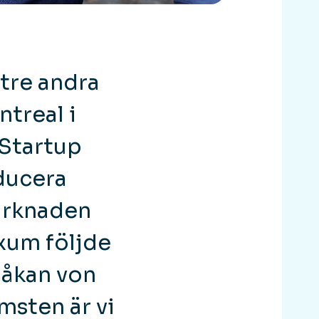
tre andra
ntreal i
Startup
oducera
arknaden
xum följde
Håkan von
msten är vi