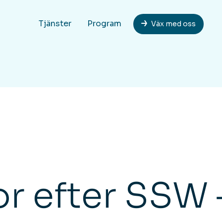
Tjänster
Program
Väx med oss
or efter SSW 