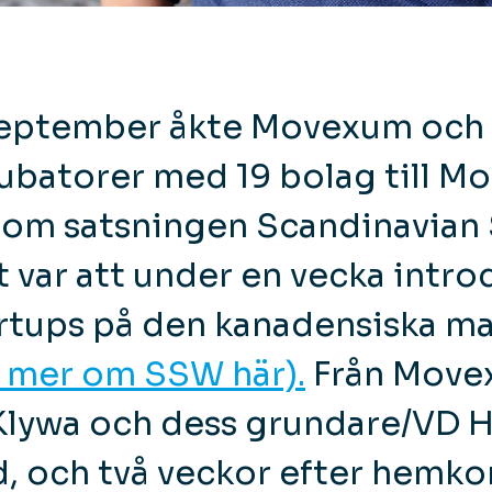
 september åkte Movexum och 
ubatorer med 19 bolag till Mo
om satsningen Scandinavian 
 var att under en vecka intr
artups på den kanadensiska m
a mer om SSW här).
Från Move
 Klywa och dess grundare/VD 
, och två veckor efter hemko