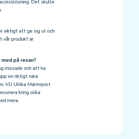
accesslösning. Det skulle
.
r viktigt att ge sig ut och
t vår produkt är
e med på resan?
ag missade och att ha
pp en riktigt nära
xums VD Ulrika Malmqvist
esonera kring olika
med mera.