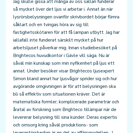
Jag skulle gissa att många av oss sällan funderar
så mycket över det ljus vi arbetar i. Annat än när
lysrörsbelysningen ovanför skrivbordet börjar flimra
såklart och en tvingas höra av sig till
fastighetsskötaren för att få lampan utbytt. Jag har
iallafall inte funderat särskilt mycket på hur
arbetsljuset påverkar mig. Innan studiebesöket på
Brightecos huvudkontor i Gävle vill säga. Nu är
såväl min kunskap som min nyfikenhet på ljus ett
annat. Under besöker visar Brightecos ljusexpert
Simon bland annat hur ljusvågor sprider sig och hur
avgörande omgivningen är för att belysningen ska
bli så effektiv som situationen kräver. Det är
matematiska formler, komplicerade parametrar och
åratal av forskning som Brighteco tillämpar när de
levererar belysning till sina kunder. Deras expertis
och omsorg kring såväl produktions- som
leverantörskedjan är en del av affärsmodellen. I