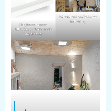
Här sker en installation av
belsyning.
Brightecos lampor
tillverkas av återbrukade
lampskärmar.