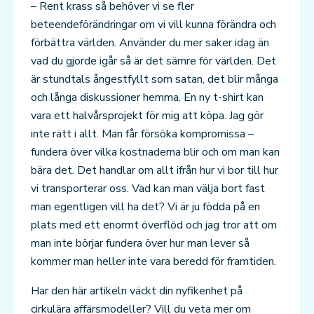
– Rent krass så behöver vi se fler
beteendeförändringar om vi vill kunna förändra och
förbättra världen. Använder du mer saker idag än
vad du gjorde igår så är det sämre för världen. Det
är stundtals ångestfyllt som satan, det blir många
och långa diskussioner hemma. En ny t-shirt kan
vara ett halvårsprojekt för mig att köpa. Jag gör
inte rätt i allt. Man får försöka kompromissa –
fundera över vilka kostnaderna blir och om man kan
bära det. Det handlar om allt ifrån hur vi bor till hur
vi transporterar oss. Vad kan man välja bort fast
man egentligen vill ha det? Vi är ju födda på en
plats med ett enormt överflöd och jag tror att om
man inte börjar fundera över hur man lever så
kommer man heller inte vara beredd för framtiden.
Har den här artikeln väckt din nyfikenhet på
cirkulära affärsmodeller? Vill du veta mer om