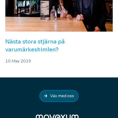
Nästa stora stjärna på
varumärkeshimlen?
10 May 2019
Väx med oss