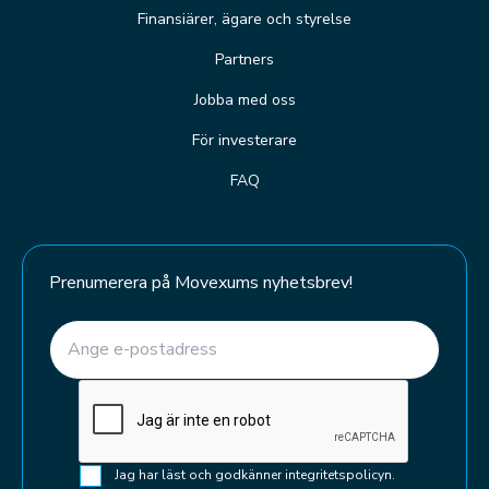
Finansiärer, ägare och styrelse
Partners
Jobba med oss
För investerare
FAQ
Prenumerera på Movexums nyhetsbrev!
E-post
(Required)
CAPTCHA
Samtycke
Jag har läst och godkänner integritetspolicyn.
(Required)