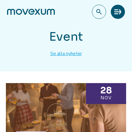
Meny
Event
Se alla nyheter
28
NOV