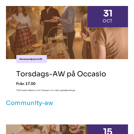
31
OCT
Community-aw
15