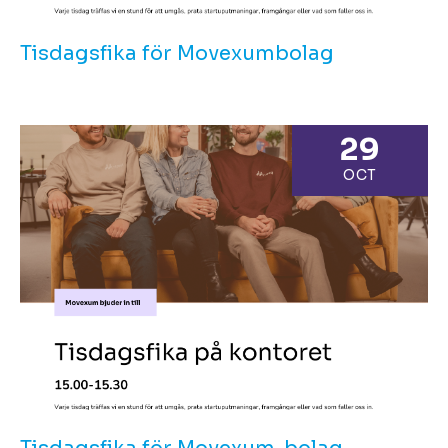
Tisdagsfika för Movexumbolag
29
OCT