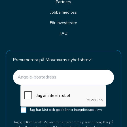
Partners
Jobba med oss
För investerare
FAQ
Prenumerera på Movexums nyhetsbrev!
E-post
(Required)
CAPTCHA
Samtycke
Jag har läst och godkänner integritetspolicyn.
(Required)
(Required)
Jag godkänner att Movexum hanterar mina personuppgifter på