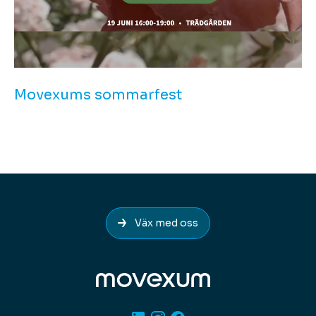
Movexums sommarfest
Väx med oss