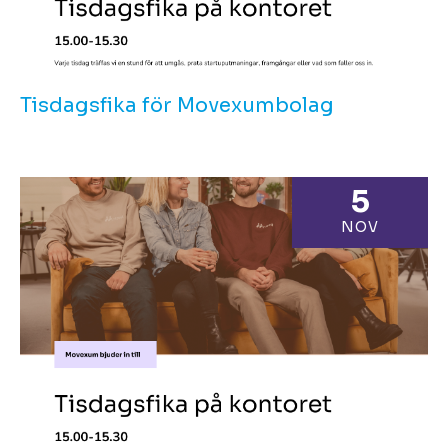
Tisdagsfika för Movexumbolag
5
NOV