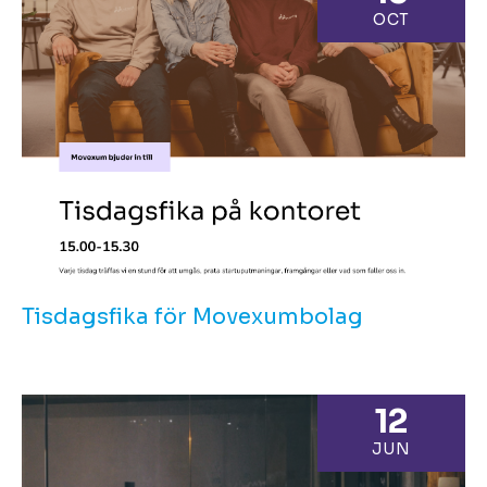
OCT
Tisdagsfika för Movexumbolag
12
JUN