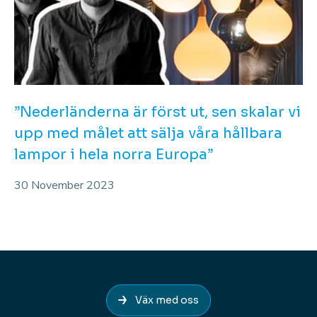
”Nederländerna är först ut, sen skalar vi
upp med målet att sälja våra hållbara
lampor i hela norra Europa”
30 November 2023
Väx med oss