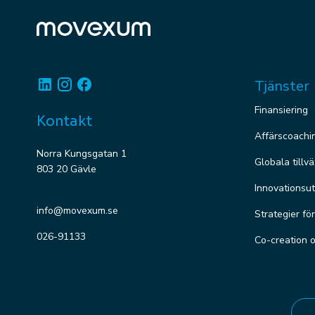
Linkedin
Instagram
Facebook
Tjänster
Finansiering
Kontakt
Affärscoachi
Norra Kungsgatan 1
Globala tillv
803 20 Gävle
Innovationsut
info@movexum.se
Strategier fö
026-91133
Co-creation 