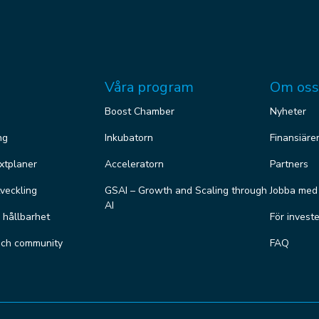
Våra program
Om oss
Boost Chamber
Nyheter
ng
Inkubatorn
Finansiäre
äxtplaner
Acceleratorn
Partners
veckling
GSAI – Growth and Scaling through
Jobba med
AI
r hållbarhet
För invest
och community
FAQ