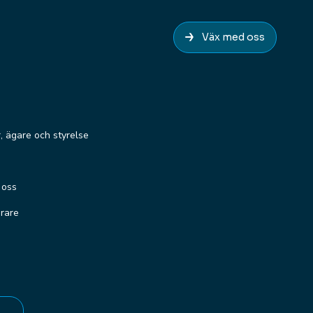
Väx med oss
r, ägare och styrelse
 oss
erare