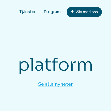
Tjänster
Program
Väx med oss
platform
Se alla nyheter