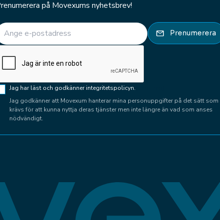
renumerera på Movexums nyhetsbrev!
E-post
(Required)
Prenumerera
CAPTCHA
Samtycke
Jag har läst och godkänner integritetspolicyn.
(Required)
(Required)
Jag godkänner att Movexum hanterar mina personuppgifter på det sätt som
krävs för att kunna nyttja deras tjänster men inte längre än vad som anses
nödvändigt.