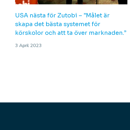
USA nästa för Zutobi – ”Målet är
skapa det bästa systemet för
körskolor och att ta över marknaden.”
3 April 2023