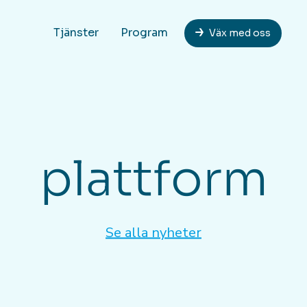
Tjänster
Program
Väx med oss
plattform
Se alla nyheter