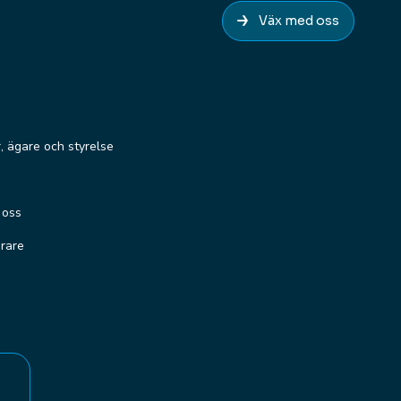
Väx med oss
r, ägare och styrelse
 oss
erare