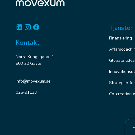
Linkedin
Instagram
Facebook
Tjänster
Finansiering
Kontakt
Affärscoachi
Norra Kungsgatan 1
Globala tillv
803 20 Gävle
Innovationsut
info@movexum.se
Strategier fö
026-91133
Co-creation 
P