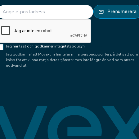
E-post
(Required)
Prenumerera
CAPTCHA
Samtycke
Jag har läst och godkänner integritetspolicyn.
(Required)
(Required)
Jag godkänner att Movexum hanterar mina personuppgifter på det sätt som
krävs för att kunna nyttja deras tjänster men inte längre än vad som anses
nödvändigt.