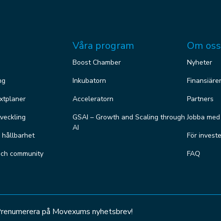
Våra program
Om oss
Boost Chamber
Nyheter
ng
Inkubatorn
Finansiäre
äxtplaner
Acceleratorn
Partners
veckling
GSAI – Growth and Scaling through
Jobba med
AI
r hållbarhet
För invest
och community
FAQ
renumerera på Movexums nyhetsbrev!