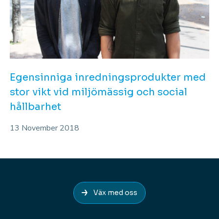
Egensinniga inredningsprodukter med
stor vikt vid miljömässig och social
hållbarhet
13 November 2018
Väx med oss