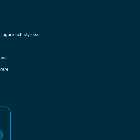
r, ägare och styrelse
 oss
erare