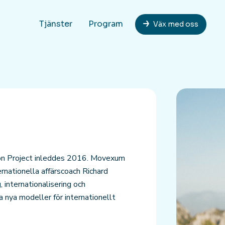
Tjänster
Program
Väx med oss
tion Project inleddes 2016. Movexum
rnationella affärscoach Richard
 internationalisering och
a nya modeller för internationellt