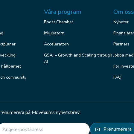
Våra program
Om oss
Boost Chamber
Nyheter
ng
Inkubatorn
Finansiäre
äxtplaner
Acceleratorn
Partners
veckling
GSAI – Growth and Scaling through
Jobba med
AI
r hållbarhet
För invest
och community
FAQ
renumerera på Movexums nyhetsbrev!
E-post
(Required)
Prenumerera