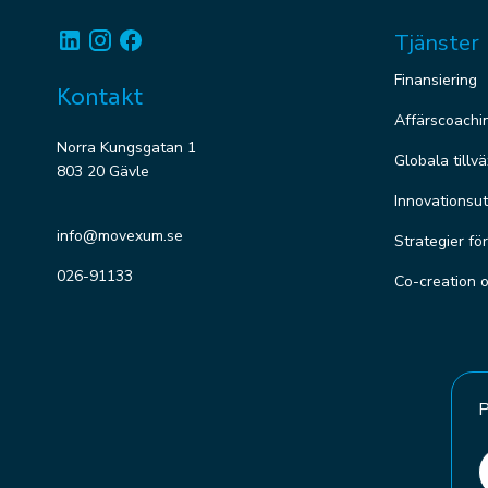
Linkedin
Instagram
Facebook
Tjänster
Finansiering
Kontakt
Affärscoachi
Norra Kungsgatan 1
Globala tillv
803 20 Gävle
Innovationsut
info@movexum.se
Strategier fö
026-91133
Co-creation 
P