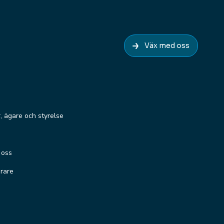
Väx med oss
r, ägare och styrelse
 oss
erare