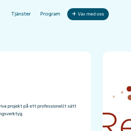
Tjänster
Program
Väx med oss
riva projekt på ett professionellt sätt
ngsverktyg.