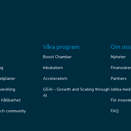
Våra program
Om oss
Boost Chamber
Nyheter
ng
Inkubatorn
Finansiäre
äxtplaner
Acceleratorn
Partners
veckling
GSAI – Growth and Scaling through
Jobba med
AI
r hållbarhet
För invest
och community
FAQ