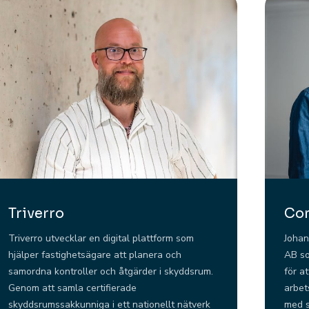
Triverro
Co
Triverro utvecklar en digital plattform som
Johan
hjälper fastighetsägare att planera och
AB so
samordna kontroller och åtgärder i skyddsrum.
för a
Genom att samla certifierade
arbet
skyddsrumssakkunniga i ett nationellt nätverk
med s