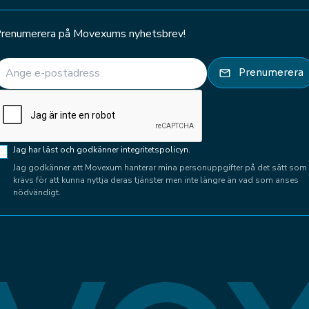
renumerera på Movexums nyhetsbrev!
E-post
(Required)
Prenumerera
CAPTCHA
Samtycke
Jag har läst och godkänner integritetspolicyn.
(Required)
(Required)
Jag godkänner att Movexum hanterar mina personuppgifter på det sätt som
krävs för att kunna nyttja deras tjänster men inte längre än vad som anses
nödvändigt.