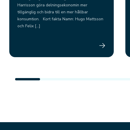
Harrisson göra delningsekonomin mer
tillgänglig och bidra till en mer hållbar
konsumtion. Kort fakta Namn: Hugo Mattsson
och Felix […]
Rebu Lockers