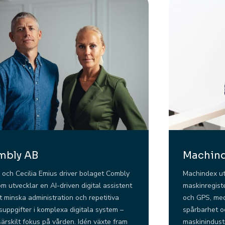
mbly AB
Machin
 och Cecilia Emius driver bolaget Combly
Machindex utv
m utvecklar en AI-driven digital assistent
maskinregist
tt minska administration och repetitiva
och GPS, med
suppgifter i komplexa digitala system –
spårbarhet o
ärskilt fokus på vården. Idén växte fram
maskinindustr