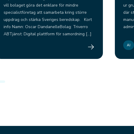
vill bolaget göra det enklare för mindre
ur gr
specialistföretag att samarbeta kring större
där st
uppdrag och stärka Sveriges beredskap. Kort
manue
info Namn: Oscar DandanelleBolag: Triverro
admin
ABTjänst: Digital plattform för samordning […]
AI
Triverro