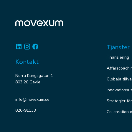
Linkedin
Instagram
Facebook
Tjänster
Finansiering
Kontakt
Affärscoachi
Norra Kungsgatan 1
Globala tillv
803 20 Gävle
Innovationsut
info@movexum.se
Strategier fö
026-91133
Co-creation 