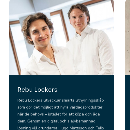
Rebu Lockers
Rebu Lockers utvecklar smarta uthyrningsskåp
som gör det möjligt att hyra vardagsprodukter
när de behövs – istället för att köpa och äga
dem. Genom en digital och självbemannad
lösning vill grundarna Hugo Mattsson och Felix