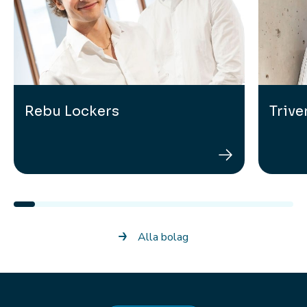
Rebu Lockers
Trive
Rebu Lockers
Alla bolag