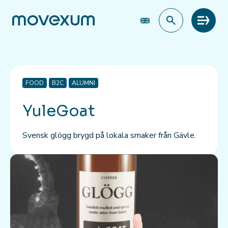
Meny
FOOD
B2C
ALUMNI
YuleGoat
Svensk glögg brygd på lokala smaker från Gävle.