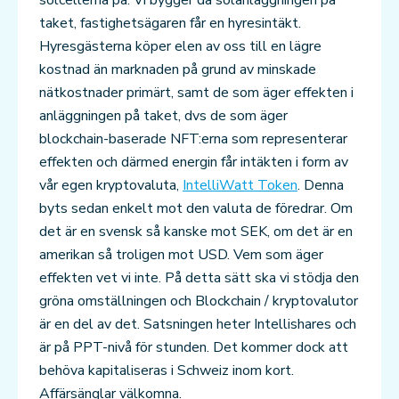
solcellerna på. Vi bygger då solanläggningen på
taket, fastighetsägaren får en hyresintäkt.
Hyresgästerna köper elen av oss till en lägre
kostnad än marknaden på grund av minskade
nätkostnader primärt, samt de som äger effekten i
anläggningen på taket, dvs de som äger
blockchain-baserade NFT:erna som representerar
effekten och därmed energin får intäkten i form av
vår egen kryptovaluta,
IntelliWatt Token
. Denna
byts sedan enkelt mot den valuta de föredrar. Om
det är en svensk så kanske mot SEK, om det är en
amerikan så troligen mot USD. Vem som äger
effekten vet vi inte. På detta sätt ska vi stödja den
gröna omställningen och Blockchain / kryptovalutor
är en del av det. Satsningen heter Intellishares och
är på PPT-nivå för stunden. Det kommer dock att
behöva kapitaliseras i Schweiz inom kort.
Affärsänglar välkomna.