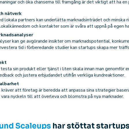
aningar och öka chanserna till framgång är det viktigt att ha en 
ch nätverk
d lokala partners kan underlätta marknadsinträdet och minska ri
 lokalkännedom och kontakter som är svåra att uppnå på egen ha
rknadsanalyser
yser kan ge avgörande insikter om marknadspotential, konkurre
vestera tid i förberedande studier kan startups skapa mer träff
ekt
 testa sin produkt eller tjänst i liten skala innan man genomför en
eedback och justera erbjudandet utifrån verkliga kundreaktioner.
kalbarhet
n kräver att företag är beredda att anpassa sina strategier base
n vara nyckeln till att överleva och blomstra på nya marknader.
und Scaleups
har stöttat startups