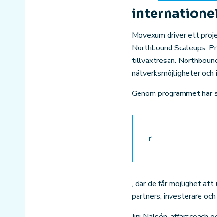
internatione
Movexum driver ett proje
Northbound Scaleups. Pro
tillväxtresan. Northboun
nätverksmöjligheter och 
Genom programmet har st
r
, där de får möjlighet at
partners, investerare och
Jini Nälsén, affärscoach o