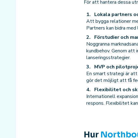
För att hantera dessa utm
Lokala partners o
Att bygga relationer me
Partners kan bidra med
Förstudier och ma
Noggranna marknadsanal
kundbehov. Genom att in
lanseringsstrategier.
MVP och pilotproj
En smart strategi är att
gör det möjligt att få f
Flexibilitet och s
Internationell expansio
respons. Flexibilitet ka
Hur
Northbo