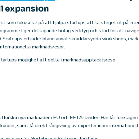
ll expansion
kt som fokuserar på att hjälpa startups att ta steget ut på inte
grammet ger deltagande bolag verktyg och stöd för att naviger
d Scaleups erbjuder bland annat skräddarsydda workshops, mark
internationella marknadsresor.
artups möjlighet att delta i marknadsupptäcktsreso
t utforska nya marknader i EU och EFTA-länder. Här får företagen 
 kunder, samt få direkt rådgivning av experter inom internationell
ch ansvarig för Northbound Scaleups, förklarar: