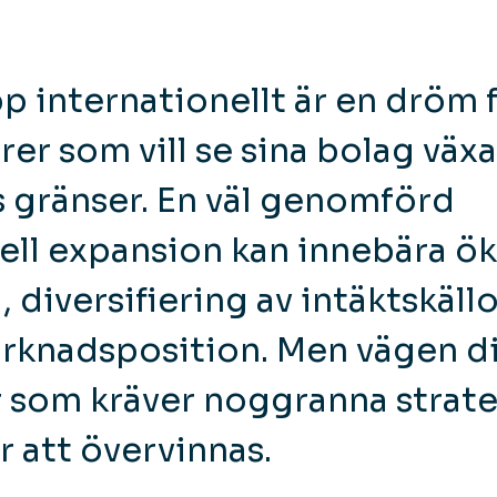
pp internationellt är en dröm
er som vill se sina bolag vä
 gränser. En väl genomförd
ell expansion kan innebära ö
 diversifiering av intäktskäll
rknadsposition. Men vägen dit
 som kräver noggranna strate
r att övervinnas.