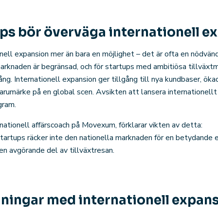
ups bör överväga internationell e
onell expansion mer än bara en möjlighet – det är ofta en nödvän
marknaden är begränsad, och för startups med ambitiösa tillväxtm
ng. Internationell expansion ger tillgång till nya kundbaser, ök
varumärke på en global scen. Avsikten att lansera internationellt 
gram.
nationell affärscoach på Movexum, förklarar vikten av detta:
startups räcker inte den nationella marknaden för en betydande 
 en avgörande del av tillväxtresan.
ningar med internationell expan