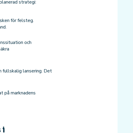
planerad strategi:
sken för felsteg.
nd.
nssituation och
säkra
 fullskalig lansering. Det
rat på marknadens
 i