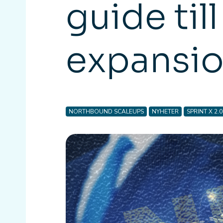
guide til
expansio
NORTHBOUND SCALEUPS
NYHETER
SPRINT X 2.0