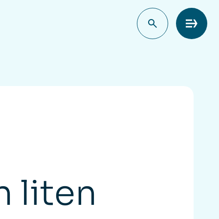
Meny
n liten