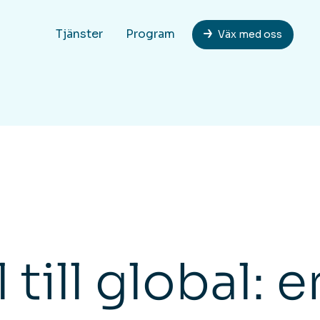
Tjänster
Program
Väx med oss
 till global: e