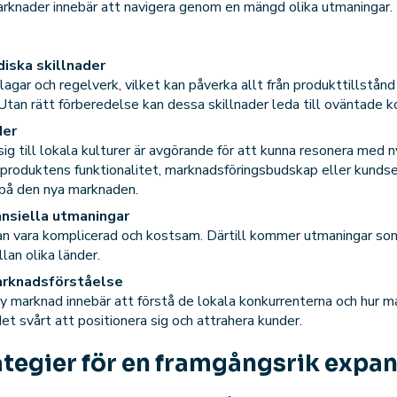
arknader innebär att navigera genom en mängd olika utmaningar.
diska skillnader
 lagar och regelverk, vilket kan påverka allt från produkttillstån
Utan rätt förberedelse kan dessa skillnader leda till oväntade k
der
sig till lokala kulturer är avgörande för att kunna resonera me
 produktens funktionalitet, marknadsföringsbudskap eller kundser
 på den nya marknaden.
ansiella utmaningar
 kan vara komplicerad och kostsam. Därtill kommer utmaningar so
lan olika länder.
arknadsförståelse
ny marknad innebär att förstå de lokala konkurrenterna och hur m
det svårt att positionera sig och attrahera kunder.
rategier för en framgångsrik expa