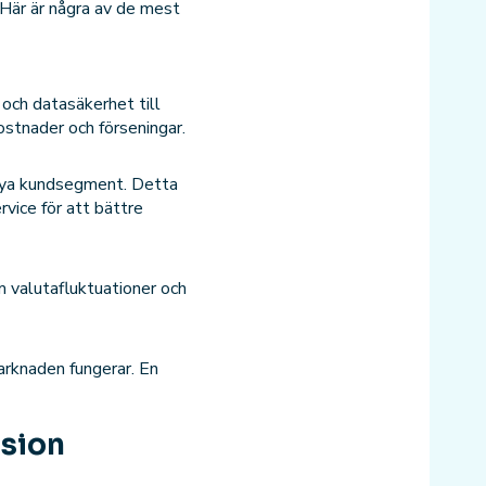
 Här är några av de mest
d och datasäkerhet till
ostnader och förseningar.
d nya kundsegment. Detta
vice för att bättre
m valutafluktuationer och
arknaden fungerar. En
nsion