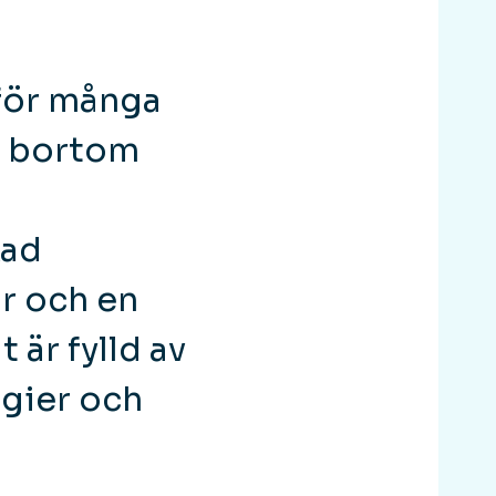
 för många
xa bortom
kad
or och en
 är fylld av
gier och