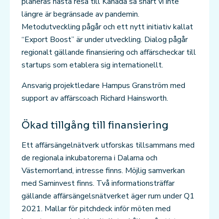
planeras nästa resa till Kanada så snart vi inte
längre är begränsade av pandemin.
Metodutveckling pågår och ett nytt initiativ kallat
“Export Boost” är under utveckling. Dialog pågår
regionalt gällande finansiering och affärscheckar till
startups som etablera sig internationellt.
Ansvarig projektledare Hampus Granström med
support av affärscoach Richard Hainsworth.
Ökad tillgång till finansiering
Ett affärsängelnätverk utforskas tillsammans med
de regionala inkubatorerna i Dalarna och
Västernorrland, intresse finns. Möjlig samverkan
med Saminvest finns. Två informationsträffar
gällande affärsängelsnätverket äger rum under Q1
2021. Mallar för pitchdeck inför möten med