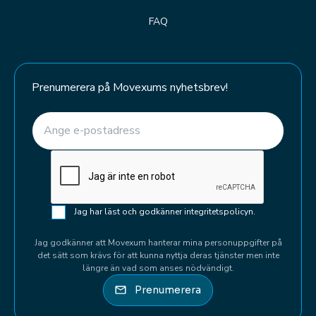
FAQ
Prenumerera på Movexums nyhetsbrev!
E-post
(Required)
CAPTCHA
Samtycke
Jag har läst och godkänner integritetspolicyn.
(Required)
(Required)
Jag godkänner att Movexum hanterar mina personuppgifter på
det sätt som krävs för att kunna nyttja deras tjänster men inte
längre än vad som anses nödvändigt.
Prenumerera