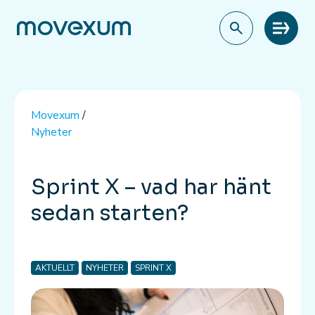
Meny
Movexum
/
Nyheter
Sprint X – vad har hänt
sedan starten?
AKTUELLT
NYHETER
SPRINT X