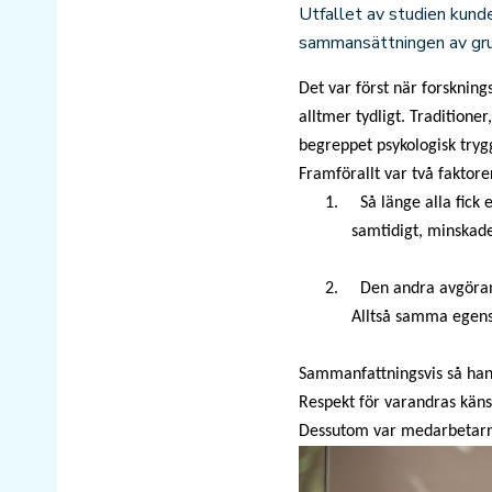
Utfallet av studien kund
sammansättningen av gru
Det var först när forsknin
alltmer tydligt. Traditione
begreppet psykologisk tryg
Framförallt var två faktor
1. Så länge alla fick e
samtidigt, minskade
2. Den andra avgörande
Alltså samma egensk
Sammanfattningsvis så han
Respekt för varandras känsl
Dessutom var medarbetarna 