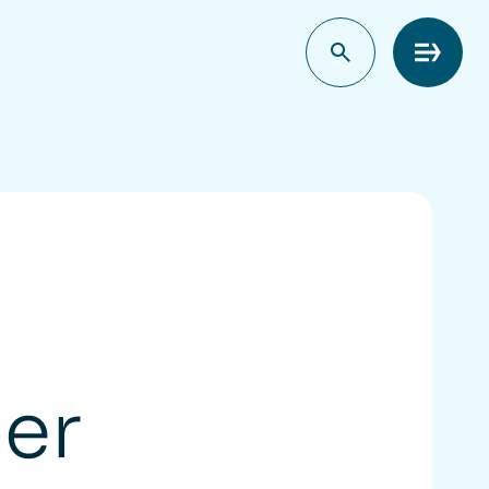
Meny
mer