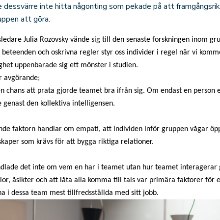
e dessvärre inte hitta någonting som pekade på att framgångsr
ppen att göra.
gsledare Julia Rozovsky vände sig till den senaste forskningen inom 
r, beteenden och oskrivna regler styr oss individer i regel när vi ko
ghet uppenbarade sig ett mönster i studien.
er avgörande;
n chans att prata gjorde teamet bra ifrån sig. Om endast en person e
 genast den kollektiva intelligensen.
 faktorn handlar om empati, att individen inför gruppen vågar öpp
aper som krävs för att bygga riktiga relationer.
dlade det inte om vem en har i teamet utan hur teamet interagerar
or, åsikter och att låta alla komma till tals var primära faktorer för
i dessa team mest tillfredsställda med sitt jobb.