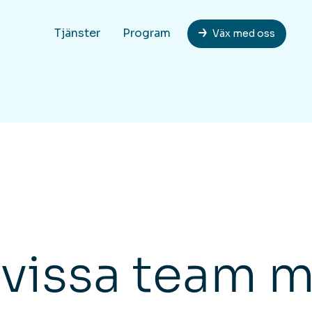
Tjänster
Program
Väx med oss
 vissa team 