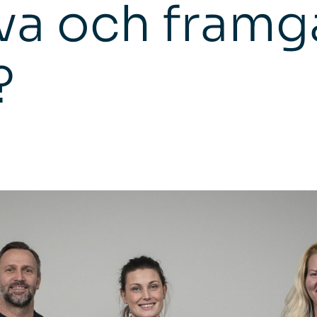
va och framg
?