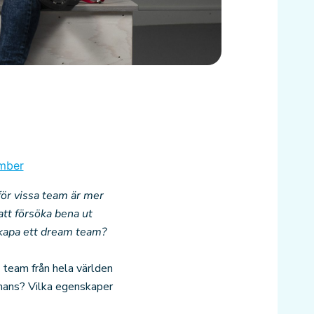
mber
för vissa team är mer
att försöka bena ut
 skapa ett dream team?
 team från hela världen
mmans? Vilka egenskaper