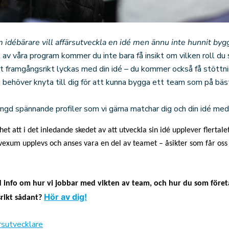
 idébärare vill affärsutveckla en idé men ännu inte hunnit by
 av våra program kommer du inte bara få insikt om vilken roll du
t framgångsrikt lyckas med din idé – du kommer också få stöttnin
behöver knyta till dig för att kunna bygga ett team som på bäst
ängd spännande profiler som vi gärna matchar dig och din idé med
et att i det inledande skedet av att utveckla sin idé upplever flertal
vexum upplevs och anses vara en del av teamet – åsikter som får oss 
d info om hur vi jobbar med vikten av team, och hur du som föret
Hör av dig!
rikt sådant?
rsutvecklare