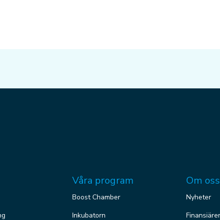
Våra program
Om oss
Boost Chamber
Nyheter
ng
Inkubatorn
Finansiäre