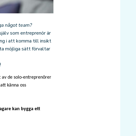
gga något team?
 själv som entreprenör är
g i att komma till insikt
a möjliga sätt förvaltar
!
et av de solo-entreprenörer
att känna oss
agare kan bygga ett