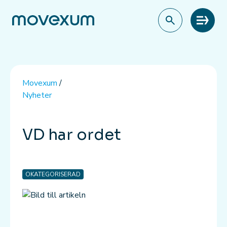
Meny
Movexum
/
Nyheter
VD har ordet
OKATEGORISERAD