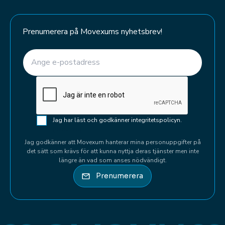
Prenumerera på Movexums nyhetsbrev!
E-post
(Required)
CAPTCHA
Samtycke
Jag har läst och godkänner integritetspolicyn.
(Required)
(Required)
Jag godkänner att Movexum hanterar mina personuppgifter på
det sätt som krävs för att kunna nyttja deras tjänster men inte
längre än vad som anses nödvändigt.
Prenumerera