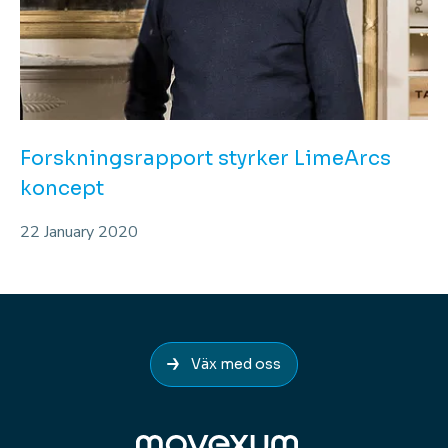
Forskningsrapport styrker LimeArcs
koncept
22 January 2020
Väx med oss