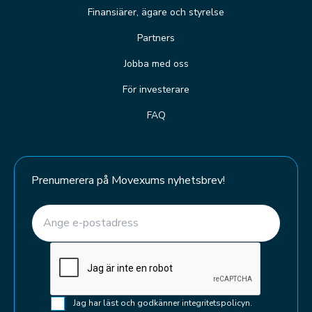
Finansiärer, ägare och styrelse
Partners
Jobba med oss
För investerare
FAQ
Prenumerera på Movexums nyhetsbrev!
E-post
(Required)
CAPTCHA
Samtycke
Jag har läst och godkänner integritetspolicyn.
(Required)