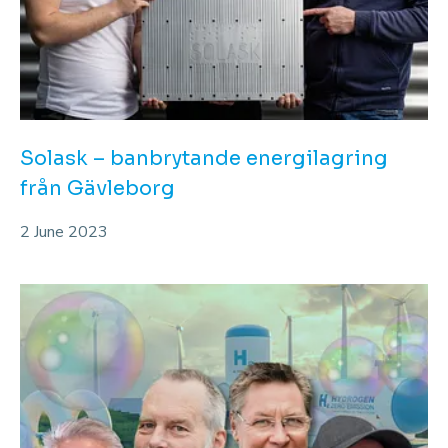
Solask – banbrytande energilagring
från Gävleborg
2 June 2023