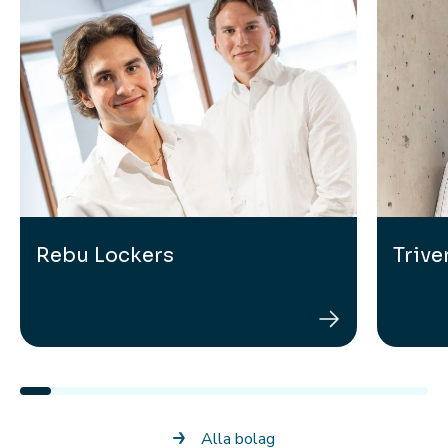
Rebu Lockers
Trive
Rebu Lockers
Alla bolag