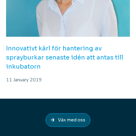
Innovativt kärl för hantering av
sprayburkar senaste idén att antas till
inkubatorn
11 January 2019
Väx med oss