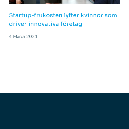
Startup-frukosten lyfter kvinnor som
driver innovativa företag
4 March 2021