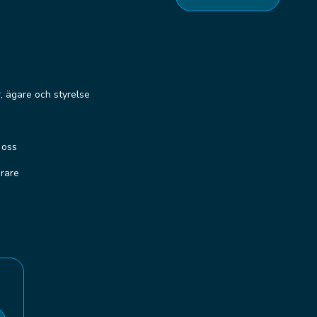
r, ägare och styrelse
 oss
erare