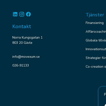
Linkedin
Instagram
Facebook
Tjänster
Finansiering
Kontakt
Affärscoachi
Norra Kungsgatan 1
Globala tillv
803 20 Gävle
Innovationsut
info@movexum.se
Strategier fö
026-91133
Co-creation 
P