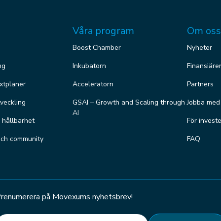
Våra program
Om oss
Boost Chamber
Nyheter
ng
Inkubatorn
Finansiäre
äxtplaner
Acceleratorn
Partners
veckling
GSAI – Growth and Scaling through
Jobba med
AI
r hållbarhet
För invest
och community
FAQ
renumerera på Movexums nyhetsbrev!
E-post