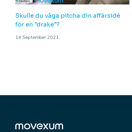
Skulle du våga pitcha din affärsidé
för en ”drake”?
14 September 2021