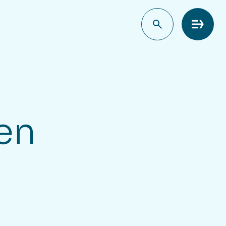
Meny
en