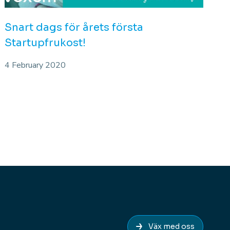
Snart dags för årets första
Startupfrukost!
4 February 2020
Väx med oss