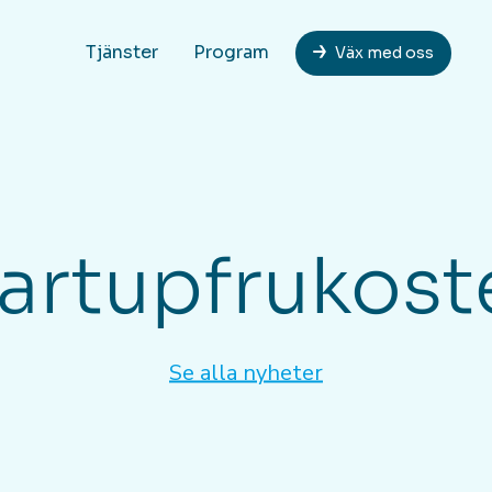
Tjänster
Program
Väx med oss
tartupfrukost
Se alla nyheter