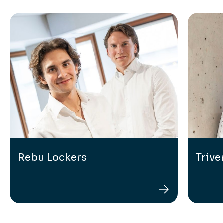
Rebu Lockers
Trive
Rebu Lockers