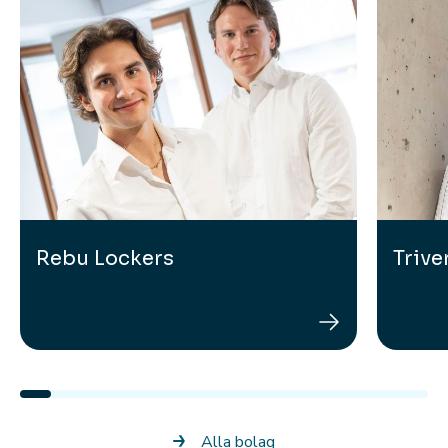
Rebu Lockers
Trive
Rebu Lockers
Alla bolag